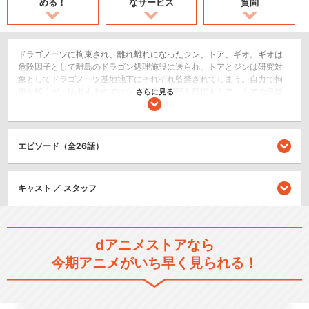
める！
なサービス
質問
ドラゴノーツに拘束され、離れ離れになったジン、トア、ギオ。ギオは
危険因子として離島のドラゴン処理施設に送られ、トアとジンは研究対
象としてドラゴノーツ基地地下にそれぞれ監禁されてしまう。自力で拘
束を解くが、脱出するのではなく基地の深部を目指すトア。トアの目指
さらに見る
す所とは一体どこなのか？その頃、トア脱走の混乱の中、ジンの独房を
訪れる人物があった。そして混乱するドラゴノーツ基地で、暗躍する何
者かの影。ジン、トア、ギオの３人は果たして再会する事ができるの
か！？
エピソード（全26話）
SF/ファンタジー
ロボット/メカ
キャスト ／ スタッフ
アクション/バトル
閉じる
dアニメストアなら
今期アニメがいち早く見られる！