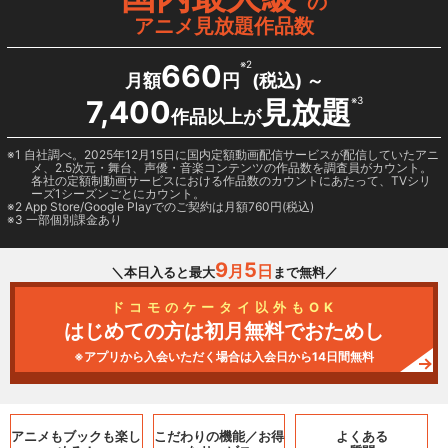
の
アニメ見放題作品数
660
※2
月額
円
(税込) ～
7,400
見放題
※3
作品以上が
1 自社調べ。2025年12月15日に国内定額動画配信サービスが配信していたアニ
メ、2.5次元・舞台、声優・音楽コンテンツの作品数を調査員がカウント。
各社の定額制動画サービスにおける作品数のカウントにあたって、TVシリ
ーズ1シーズンごとにカウント。
2
App Store/Google Play
でのご契約は月額760円(税込)
3 一部個別課金あり
9
5
月
日
＼本日入ると最大
まで無料／
ドコモのケータイ以外もOK
はじめての方は初月無料でおためし
※アプリから入会いただく場合は入会日から14日間無料
アニメもブックも
楽し
こだわりの機能／
お得
よくある