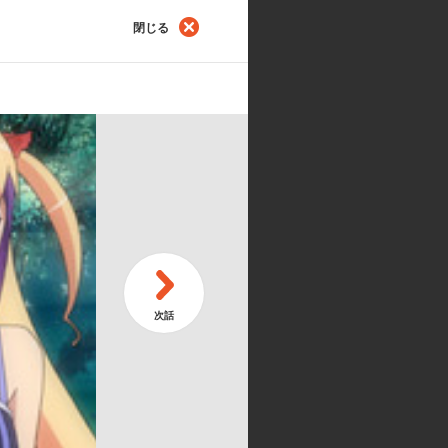
閉じる
第
砕けた鏡―
決
第
―灼熱の使者―
散
邑子／ジークリンデ・パウムガルド:
／ドラゴン＆メカデザイン:石垣純哉