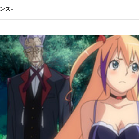
ンス-
第10話
を越えて―
真実 ―
第12話
を求めて―
強襲 
茅原実里／ギオ:諏訪部順一／ソウヤ・アキラ:沢城みゆき／マキナ:後藤
ト:森田 繁／キャラクターデザイン:うのまこと／総作画監督:坂﨑 忠