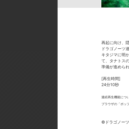
／メカ・プロップデザイン:大河広
ＤＨ・コナミデジタルエンタテイ
[製作年]
2007年
©ドラゴノーツプロジェクト
再起に向け、
ドラゴノーツ
キタジマに明
て、タナトス
準備が進めら
[再生時間]
24分10秒
今
連続再生機能につ
ブラウザの「ポッ
©ドラゴノー