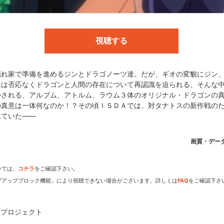
行／音響監督:鶴岡陽太／音楽:山下康介／アニメーション制作:ＧＯＮＺ
ンメント
視聴する
隠れ家で準備を進めるジンとドラゴノーツ達。だが、ギオの変貌にジン
達は否応なくドラゴンと人間の存在について再認識を迫られる。そんな
かされる、アルブム、アトルム、ラウム３体のオリジナル・ドラゴンの
の真意は一体何なのか！？その頃ＩＳＤＡでは、対タナトスの新作戦の
れていた――
dアニメストアなら
画質・デー
期アニメがいち早く見られ
いては、
コチラ
をご確認下さい。
プアップブロック機能」により視聴できない場合がございます。詳しくは
FAQ
をご確認下さ
ツプロジェクト