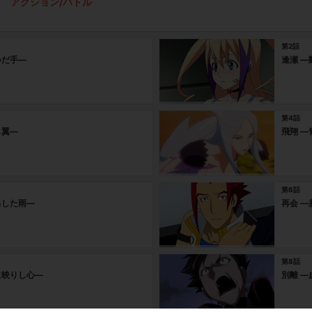
アクション/バトル
第2話
いだ手―
逢瀬 
第4話
し翼―
飛翔 
第6話
出した雨―
再会 
第8話
に映りし心―
別離 