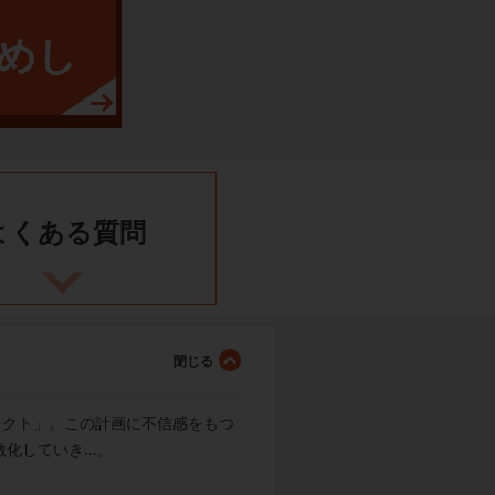
めし
よくある
質問
ェクト」。この計画に不信感をもつ
激化していき…。