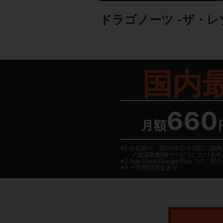
ドラゴノーツ -ザ・レ
国内
660
月額
1 自社調べ。2025年12月15
の定額制動画サービスにおける作
2
App Store/Google Play
でのご契約は
3 一部個別課金あり