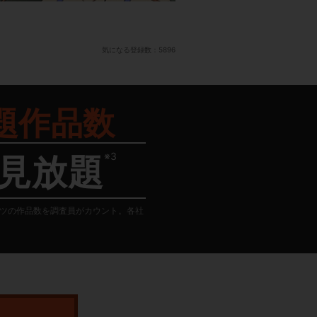
気になる登録数：
5896
題作品数
※3
見放題
テンツの作品数を調査員がカウント。各社