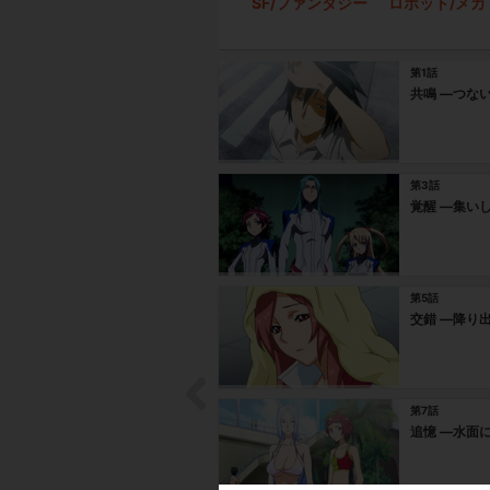
SF/ファンタジー
ロボット/メカ
第1話
共鳴 ―つな
第3話
覚醒 ―集い
第5話
交錯 ―降り
第7話
追憶 ―水面