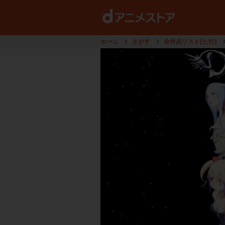
ホーム
さがす
全作品リスト[た行]