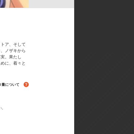
Ｏ／制作:ＮＡＳ／製作:ＮＡＳ・Ｇ
、トア、そして
中、ノザキから
真実。果たし
ために、着々と
タ量について
る！
い。