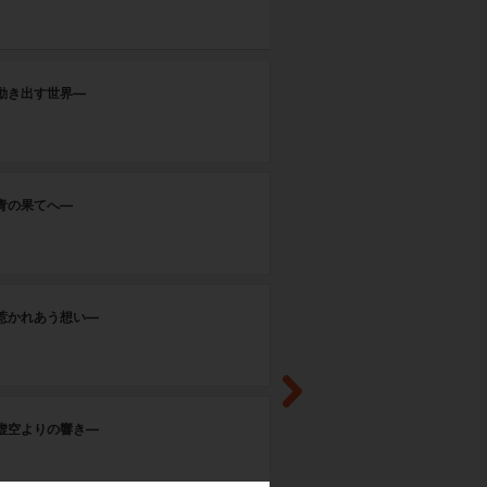
第
―動き出す世界―
光
第
―青の果てへ―
抱
第
―惹かれあう想い―
咆
第
―虚空よりの響き―
家