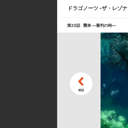
ドラゴノーツ -ザ・レゾナ
第9話
決意 ―疾風
第22話
襲来 ―審判の時―
第11話
鳴動 ―真実
キャスト ／ スタッフ
[キャスト]
カミシナ・ジン:小野大輔／トア:
水樹奈々
[スタッフ]
監督:小野 学／ストーリーコンセプ