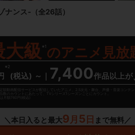
ゾナンス-
（全26話）
最大級
※1
の
アニメ見放
※2
7,400
円
(税込) ～
｜
作品以上が
日に国内定額動画配信サービスが配信していたアニメ、2.5次元・舞台、声優・音楽コン
品数のカウントにあたって、TVシリーズ1シーズンごとにカウント。
月額760円(税込)
9
5
月
日
＼本日入ると最大
まで無料／