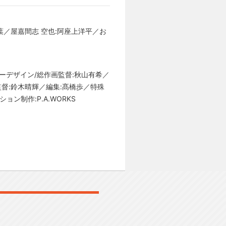
神葉／屋嘉間志 空也:阿座上洋平／お
ターデザイン/総作画監督:秋山有希／
監督:鈴木晴輝／編集:髙橋歩／特殊
ョン制作:P.A.WORKS