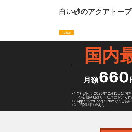
白い砂のアクアトープ
1080p
国内
660
月額
1 自社調べ。2025年12月15
の定額制動画サービスにおける作
2
App Store/Google Play
でのご契約は
3 一部個別課金あり