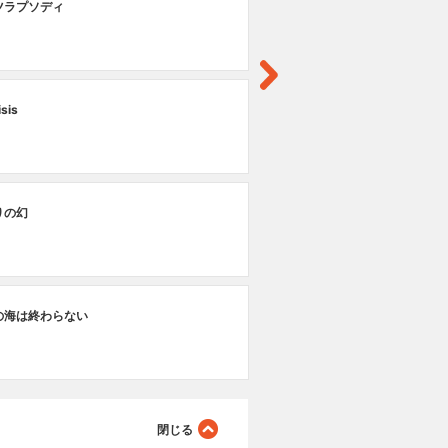
ツラプソディ
く
第
isis
さ
第
りの幻
ブ
第
の海は終わらない
水