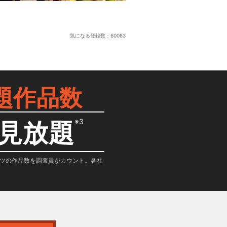
気になる登録数：
60083
題作品数
※3
見放題
テンツの作品数を調査員がカウント。各社