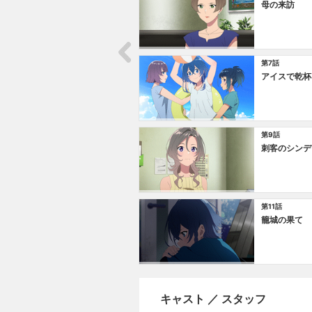
母の来訪
第7話
アイスで乾杯
第9話
刺客のシンデ
第11話
籠城の果て
キャスト ／ スタッフ