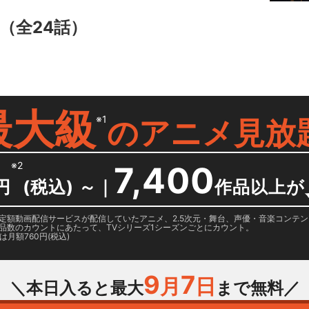
（全24話）
最大級
※1
の
アニメ見放
※2
7,400
円
(税込) ～
｜
作品以上が
日に国内定額動画配信サービスが配信していたアニメ、2.5次元・舞台、声優・音楽コン
品数のカウントにあたって、TVシリーズ1シーズンごとにカウント。
月額760円(税込)
9
7
月
日
＼本日入ると最大
まで無料／