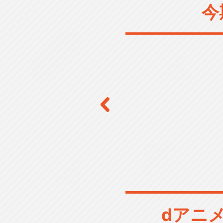
今
dアニ