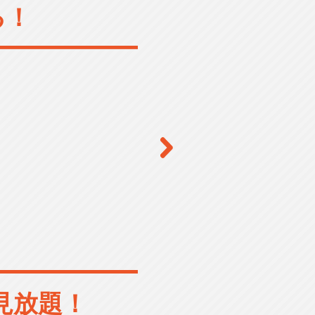
る！
見放題！