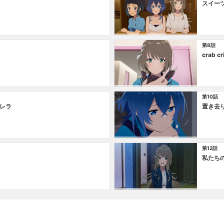
スイー
第8話
crab cr
第10話
レラ
置き去
第12話
私たち