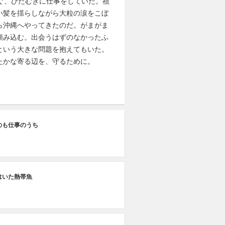
ぐ、ひたむきに仕事をしていた。祖
い髪を揺らしながら大粒の涙をこぼ
ら沖縄へやってきたのだ。がまがま
頼み込む。出会うはずのなかったふ
という大きな問題を抱えてもいた。
たかな寄る辺を、守るために。
第
のも仕事のうち
海
第
はいた熱帯魚
ウ
第