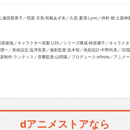
:逢田梨香子／照屋 月美:和氣あず未／久高 夏凛:Lynn／仲村 櫂:土屋
監督:篠原俊哉／キャラクター原案:U35／シリーズ構成:柿原優子／キャラク
東潤一／美術設定:塩澤良憲／撮影監督:並木智／色彩設計:中野尚美／3D
制作:ランティス／音響監督:山田陽／プロデュース:infinite／アニメーシ
dアニメストアなら