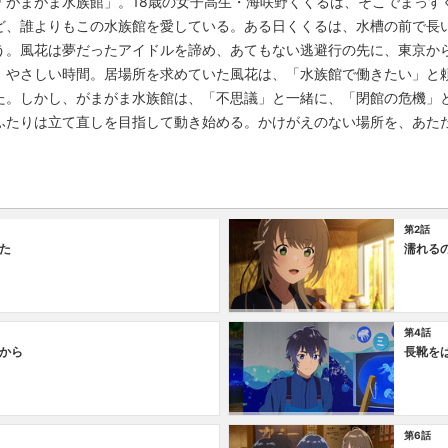
「がまがま水族館」。18歳の女子高生・海咲野くくるは、そこでまっす
ど、誰よりもこの水族館を愛している。ある日くくるは、水槽の前で長
う。風花は夢だったアイドルを諦め、あてもない逃避行の先に、東京か
、やさしい時間。居場所を求めていた風花は、「水族館で働きたい」と
た。しかし、がまがま水族館は、「不思議」と一緒に、「閉館の危機」
ふたりは立て直しを目指して動き始める。かけがえのない場所を、あた
第2話
た
濡れる
第4話
から
長靴を
第6話