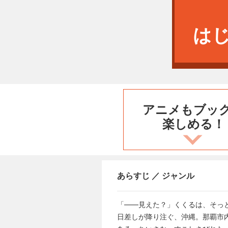
は
アニメもブッ
楽しめる！
あらすじ ／ ジャンル
「――見えた？」くくるは、そっ
日差しが降り注ぐ、沖縄。那覇市