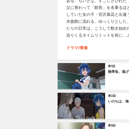
ある、ちいさな、すこしさびれた
父に替わって「館長」を名乗るほ
していた女の子・宮沢風花と出逢
水族館に流れる、ゆっくりとした
たりの日常は、こうして動き始め
迫りくるタイムリミットを前に、
ドラマ/青春
第1話
熱帯魚、逃げ
第3話
いのちは、海
第5話