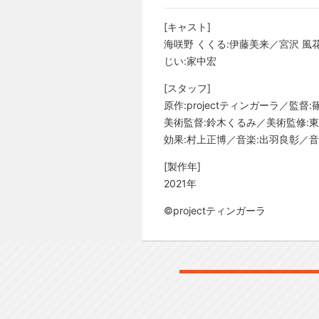
[キャスト]
海咲野 くくる:伊藤美来／宮沢 風花
じい:家中宏
[スタッフ]
原作:projectティンガーラ／
美術監督:鈴木くるみ／美術監修:
効果:村上正博／音楽:出羽良彰／音楽
[製作年]
2021年
©projectティンガーラ