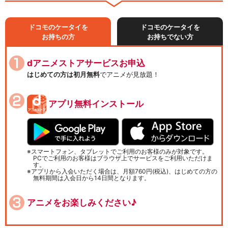
ドコモのケータイを
ドコモのケータイを
お持ちの方
お持ちでない方
dアニメストアサービスお申込
はじめての方は初月無料
でアニメが見放題！
アプリ無料インストール
スマートフォン、タブレットでご利用のお客様のみが対象です。
PCでご利用のお客様はブラウザ上でサービスをご利用いただけま
す。
アプリから入会いただく場合は、月額760円(税込)、はじめての方の
無料期間は入会日から14日間となります。
アニメをお楽しみください♪