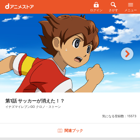
ログイン
さがす
メニュー
第1話 サッカーが消えた！？
イナズマイレブンGO クロノ・ストーン
気になる登録数：
15573
関連ブック