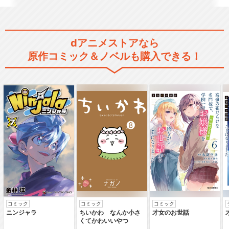
dアニメストアなら
イナズマイレブン アレスの天
原作コミック＆ノベルも購入できる！
秤
イナズマイレブン オリオンの
刻印
劇場版イナズマイレブン 最強
軍団オーガ襲来
コミック
コミック
コミック
ニンジャラ
ちいかわ なんか小さ
才女のお世話
くてかわいいやつ