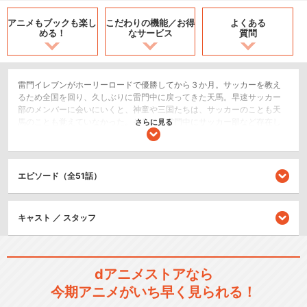
アニメもブックも
楽し
こだわりの機能／
お得
よくある
める！
なサービス
質問
雷門イレブンがホーリーロードで優勝してから３か月。サッカーを教え
るため全国を回り、久しぶりに雷門中に戻ってきた天馬。早速サッカー
部のメンバーに会いにいくと、神童や三国たちは、サッカーのことも天
馬のことも覚えていなかった。そして「雷門中にサッカー部など存在し
さらに見る
ない」と告げる。
スポーツ/競技
アクション/バトル
エピソード（全51話）
キッズ/ファミリー
キャスト ／ スタッフ
シリーズ／関連のアニメ作品
イナズマイレブン フットボー
dアニメストアなら
ルフロンティア編
今期アニメがいち早く見られる！