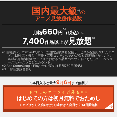
国内最大級
※1
の
アニメ見放題作品数
660
※2
月額
円
(税込) ～
7,400
見放題
※3
作品以上が
1 自社調べ。2025年12月15日に国内定額動画配信サービスが配信していたアニ
メ、2.5次元・舞台、声優・音楽コンテンツの作品数を調査員がカウント。
各社の定額制動画サービスにおける作品数のカウントにあたって、TVシリ
ーズ1シーズンごとにカウント。
2
App Store/Google Play
でのご契約は月額760円(税込)
3 一部個別課金あり
9
6
月
日
＼本日入ると最大
まで無料／
ドコモのケータイ以外もOK
はじめての方は初月無料でおためし
※アプリから入会いただく場合は入会日から14日間無料