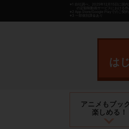
1 自社調べ。2025年12月15
の定額制動画サービスにおける作
2
App Store/Google Play
でのご契約は
3 一部個別課金あり
は
アニメもブッ
楽しめる！