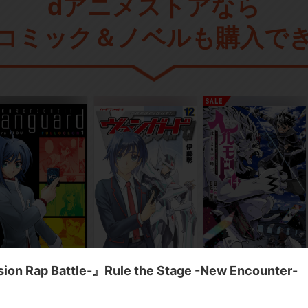
dアニメストアなら
コミック＆ノベルも購入で
Rap Battle-』Rule the Stage -New Encounter-
ミック
コミック
コミック
ルカラー版 カードフ
カードファイト‼ ヴァン
ヘルモード ～やり込み
イト‼ ヴァンガード
ガード
好きのゲーマーは廃設定