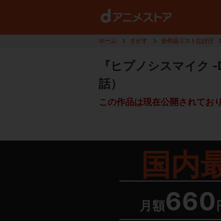
ホーム
さがす
全作品リスト[は行]
『ヒプノシスマイク -Divisi
話）
この作品は現在公開されてお
国内
660
月額