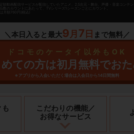
日に国内定額動画配信サービスが配信していたアニメ、2.5次元・舞台、声優・音楽コン
品数のカウントにあたって、TVシリーズ1シーズンごとにカウント。
月額760円(税込)
9
7
月
日
＼本日入ると最大
まで無料／
ドコモのケータイ以外もOK
じめての方は初月無料でおた
※アプリから入会いただく場合は入会日から14日間無料
クも
こだわりの機能／
お得なサービス