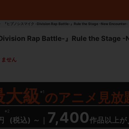
『ヒプノシスマイク -Division Rap Battle-』Rule the Stage -New Encounter-
on Rap Battle-』Rule the Stage -N
りません
最大級
※1
の
アニメ見放
※2
7,400
円
(税込) ～
｜
作品以上が