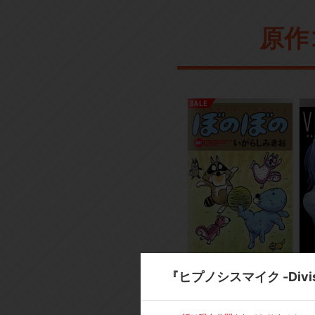
原作
『ヒプノシスマイク -Division 
コミック
コ
ぼのぼの
フ
ァ