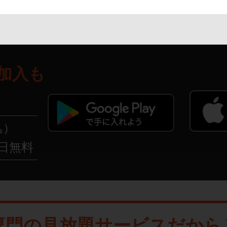
の異世界で無双する～は
じまりの召喚士
加入も
込）
日無料
専門の見放題サービスだから