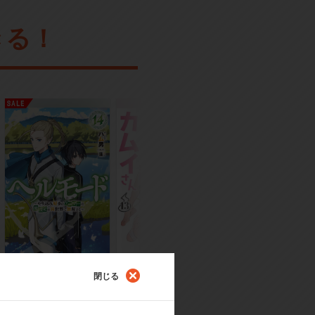
きる！
閉じる
ラノベ
コミック
コミック
ヘルモード ～やり込み
うしろの正面カムイさん
うちの弟どもがすみ
好きのゲーマーは廃設定
ん