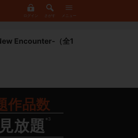
ログイン
さがす
メニュー
ew Encounter-
（全1
題作品数
※3
見放題