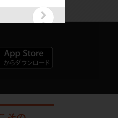
の異世界で無双する～
こその、