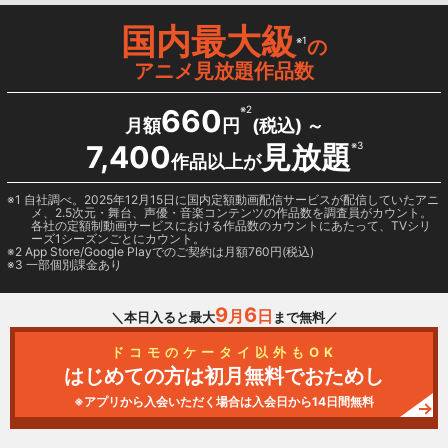
国内最大級
※1
の
アニメ見放題作品数
660
※2
月額
円
(税込) ～
7,400
見放題
※3
作品以上が
1 自社調べ。2025年12月15日に国内定額動画配信サービスが配信していたアニ
メ、2.5次元・舞台、声優・音楽コンテンツの作品数を調査員がカウント。
各社の定額制動画サービスにおける作品数のカウントにあたって、TVシリ
ーズ1シーズンごとにカウント。
2
App Store/Google Play
でのご契約は月額760円(税込)
3 一部個別課金あり
9
6
月
日
＼本日入ると最大
まで無料／
ドコモのケータイ以外もOK
はじめての方は初月無料でおためし
※アプリから入会いただく場合は入会日から14日間無料