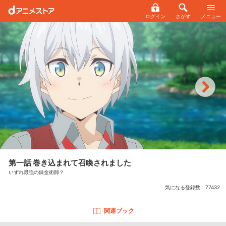
ログイン
さがす
メニュー
第一話 巻き込まれて召喚されました
いずれ最強の錬金術師？
気になる登録数：
77432
関連ブック