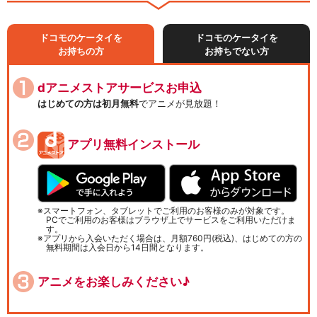
ドコモのケータイを
ドコモのケータイを
お持ちの方
お持ちでない方
dアニメストアサービスお申込
はじめての方は初月無料
でアニメが見放題！
アプリ無料インストール
スマートフォン、タブレットでご利用のお客様のみが対象です。
PCでご利用のお客様はブラウザ上でサービスをご利用いただけま
す。
アプリから入会いただく場合は、月額760円(税込)、はじめての方の
無料期間は入会日から14日間となります。
アニメをお楽しみください♪