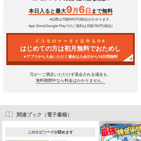
9
6
月
日
本日入ると最大
まで無料
※以降は月額660円(税込)がかかります。
App Store/Google Play
でのご契約は月額760円(税込)
ドコモのケータイ以外もOK
はじめての方は初月無料でおためし
※アプリから入会いただく場合は入会日から14日間無料
万が一ご満足いただけず
退会される場合も、
無料期間中なら料金はかかりません。
関連ブック（電子書籍）
このエピソードが読めます