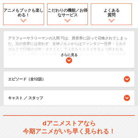
アニメもブックも
楽し
こだわりの機能／
お得
よくある
める！
なサービス
質問
アラフォーサラリーマンの入間 巧は、異世界に誤って召喚されてしまっ
た。元の世界には戻れず、女神ノルンからはファンタジー世界・ミルド
ガルドで17歳の少年・タクミとして人生をリトライするよう頼まれる。
女神ノルンの手厚い加護を受け、魔法やスキルを得つつも、突然異世界
さらに見る
の野へ放たれたタクミ。魔物に襲われていた少女を助け、村で過ごすう
ちに新しい人生を楽しみ始めるのだが…。
SF/ファンタジー
エピソード（全12話）
アクション/バトル
閉じる
キャスト ／ スタッフ
dアニメストアなら
今期アニメがいち早く見られる！