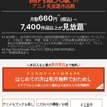
の
アニメ見放題作品数
660
※2
月額
円
(税込) ～
7,400
見放題
※3
作品以上が
1 自社調べ。2025年12月15日に国内定額動画配信サービスが配信していたアニ
メ、2.5次元・舞台、声優・音楽コンテンツの作品数を調査員がカウント。
各社の定額制動画サービスにおける作品数のカウントにあたって、TVシリ
ーズ1シーズンごとにカウント。
2
App Store/Google Play
でのご契約は月額760円(税込)
3 一部個別課金あり
9
8
月
日
＼本日入ると最大
まで無料／
ドコモのケータイ以外もOK
はじめての方は初月無料でおためし
※アプリから入会いただく場合は入会日から14日間無料
アニメもブックも
楽し
こだわりの機能／
お得
よくある