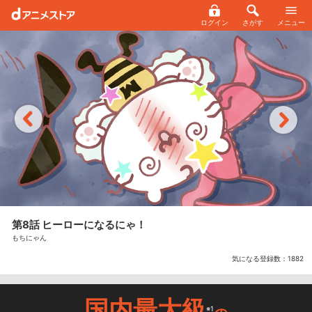
ログイン
さがす
メニュー
第8話 ヒーローになるにゃ！
もちにゃん
気になる登録数：
1882
国内最大級
※1