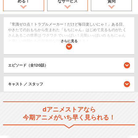
める！
なサービス
質問
「常識ゼロ点！トラブルメーカー！だけど毎日楽しいにゃ！」ある日、
やきたてのおもちから生まれた「もちにゃん」はじめて見るものがたく
さんあるこの世界は ワクワク でいっぱい！元気いっぱいの もちにゃん
と楽しい仲間たちの刺激的な毎日が今はじまる！
さらに見る
日常/ほのぼの
ショート
エピソード（全120話）
閉じる
キャスト ／ スタッフ
dアニメストアなら
今期アニメがいち早く見られる！