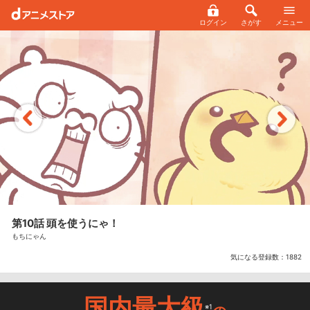
ログイン
さがす
メニュー
第10話 頭を使うにゃ！
もちにゃん
気になる登録数：
1882
国内最大級
※1