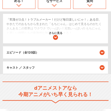
める！
なサービス
質問
「常識ゼロ点！トラブルメーカー！だけど毎日楽しいにゃ！」ある日、
やきたてのおもちから生まれた「もちにゃん」はじめて見るものがたく
さんあるこの世界は ワクワク でいっぱい！元気いっぱいの もちにゃん
と楽しい仲間たちの刺激的な毎日が今はじまる！
さらに見る
日常/ほのぼの
ショート
エピソード（全120話）
閉じる
キャスト ／ スタッフ
dアニメストアなら
今期アニメがいち早く見られる！