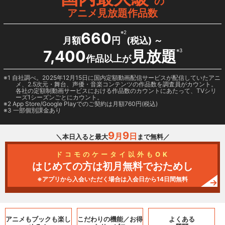
の
アニメ見放題作品数
660
※2
月額
円
(税込) ～
7,400
見放題
※3
作品以上が
1 自社調べ。2025年12月15日に国内定額動画配信サービスが配信していたアニ
メ、2.5次元・舞台、声優・音楽コンテンツの作品数を調査員がカウント。
各社の定額制動画サービスにおける作品数のカウントにあたって、TVシリ
ーズ1シーズンごとにカウント。
2
App Store/Google Play
でのご契約は月額760円(税込)
3 一部個別課金あり
9
9
月
日
＼本日入ると最大
まで無料／
ドコモのケータイ以外もOK
はじめての方は初月無料でおためし
※アプリから入会いただく場合は入会日から14日間無料
アニメもブックも
楽し
こだわりの機能／
お得
よくある