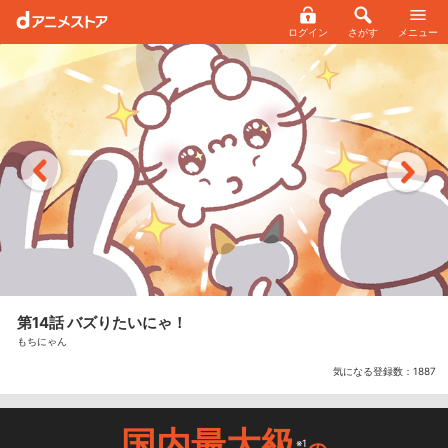
ログイン
さがす
メニュー
第14話 バズりたいにゃ！
もちにゃん
気になる登録数：
1887
国内最大級
※1