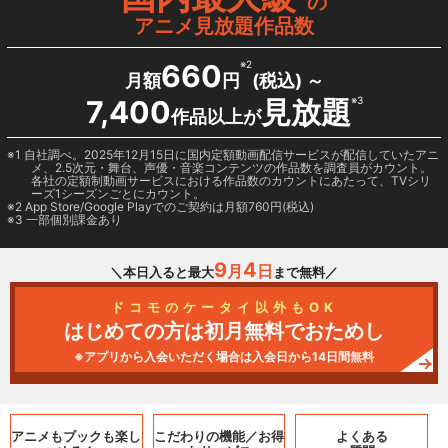
の
アニメ見放題作品数
660
※2
月額
円
(税込) ～
7,400
見放題
※3
作品以上が
1 自社調べ。2025年12月15日に国内定額動画配信サービスが配信していたアニ
メ、2.5次元・舞台、声優・音楽コンテンツの作品数を調査員がカウント。
各社の定額制動画サービスにおける作品数のカウントにあたって、TVシリ
ーズ1シーズンごとにカウント。
2
App Store/Google Play
でのご契約は月額760円(税込)
3 一部個別課金あり
9
4
月
日
＼本日入ると最大
まで無料／
ドコモのケータイ以外もOK
はじめての方は初月無料でおためし
※アプリから入会いただく場合は入会日から14日間無料
アニメもブックも
楽し
こだわりの機能／
お得
よくある