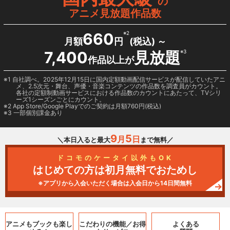
の
アニメ見放題作品数
660
※2
月額
円
(税込) ～
7,400
見放題
※3
作品以上が
1 自社調べ。2025年12月15日に国内定額動画配信サービスが配信していたアニ
メ、2.5次元・舞台、声優・音楽コンテンツの作品数を調査員がカウント。
各社の定額制動画サービスにおける作品数のカウントにあたって、TVシリ
ーズ1シーズンごとにカウント。
2
App Store/Google Play
でのご契約は月額760円(税込)
3 一部個別課金あり
9
5
月
日
＼本日入ると最大
まで無料／
ドコモのケータイ以外もOK
はじめての方は初月無料でおためし
※アプリから入会いただく場合は入会日から14日間無料
アニメもブックも
楽し
こだわりの機能／
お得
よくある