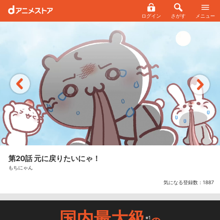
ログイン
さがす
メニュー
第20話 元に戻りたいにゃ！
もちにゃん
気になる登録数：
1887
国内最大級
※1