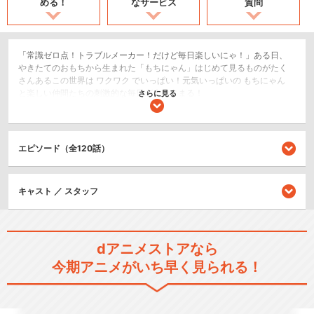
める！
なサービス
質問
「常識ゼロ点！トラブルメーカー！だけど毎日楽しいにゃ！」ある日、
やきたてのおもちから生まれた「もちにゃん」はじめて見るものがたく
さんあるこの世界は ワクワク でいっぱい！元気いっぱいの もちにゃん
と楽しい仲間たちの刺激的な毎日が今はじまる！
さらに見る
日常/ほのぼの
ショート
エピソード（全120話）
閉じる
キャスト ／ スタッフ
dアニメストアなら
今期アニメがいち早く見られる！