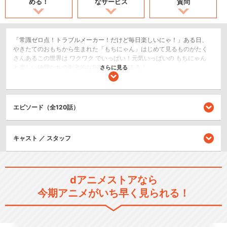
める！
なサービス
質問
「常識ゼロ点！トラブルメーカー！だけど毎日楽しいにゃ！」ある日、
やきたてのおもちから生まれた「もちにゃん」はじめて見るものがたく
さんあるこの世界は ワクワク でいっぱい！元気いっぱいの もちにゃん
と楽しい仲間たちの刺激的な毎日が今はじまる！
さらに見る
日常/ほのぼの
ショート
エピソード（全120話）
閉じる
キャスト ／ スタッフ
dアニメストアなら
今期アニメがいち早く見られる！