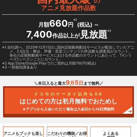
の
アニメ見放題作品数
660
※2
月額
円
(税込) ～
7,400
見放題
※3
作品以上が
1 自社調べ。2025年12月15日に国内定額動画配信サービスが配信していたアニ
メ、2.5次元・舞台、声優・音楽コンテンツの作品数を調査員がカウント。
各社の定額制動画サービスにおける作品数のカウントにあたって、TVシリ
ーズ1シーズンごとにカウント。
2
App Store/Google Play
でのご契約は月額760円(税込)
3 一部個別課金あり
9
5
月
日
＼本日入ると最大
まで無料／
ドコモのケータイ以外もOK
はじめての方は初月無料でおためし
※アプリから入会いただく場合は入会日から14日間無料
アニメもブックも
楽し
こだわりの機能／
お得
よくある