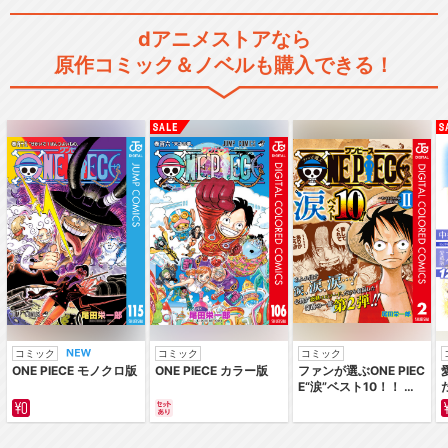
dアニメストアなら
原作コミック＆ノベルも購入できる！
コミック
コミック
コミック
ONE PIECE モノクロ版
ONE PIECE カラー版
ファンが選ぶONE PIEC
E“涙”ベスト10！！ ～
サバイバルの海 超新星
編～ カラー版