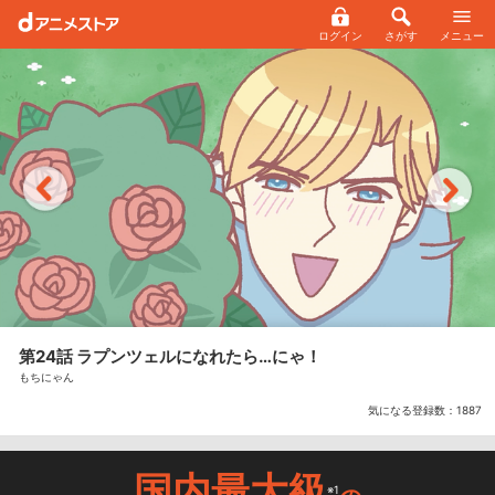
ログイン
さがす
メニュー
第24話 ラプンツェルになれたら…にゃ！
もちにゃん
気になる登録数：
1887
国内最大級
※1