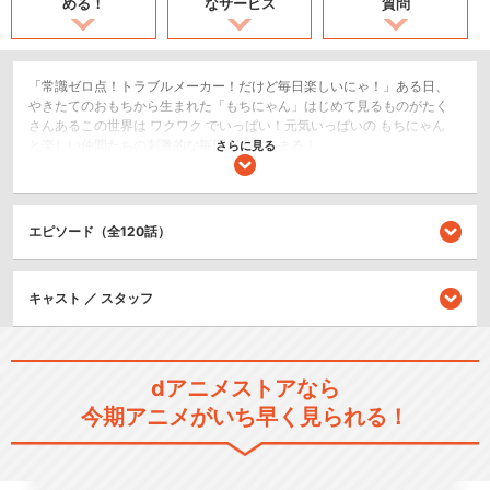
める！
なサービス
質問
「常識ゼロ点！トラブルメーカー！だけど毎日楽しいにゃ！」ある日、
やきたてのおもちから生まれた「もちにゃん」はじめて見るものがたく
さんあるこの世界は ワクワク でいっぱい！元気いっぱいの もちにゃん
と楽しい仲間たちの刺激的な毎日が今はじまる！
さらに見る
日常/ほのぼの
ショート
エピソード（全120話）
閉じる
キャスト ／ スタッフ
dアニメストアなら
今期アニメがいち早く見られる！