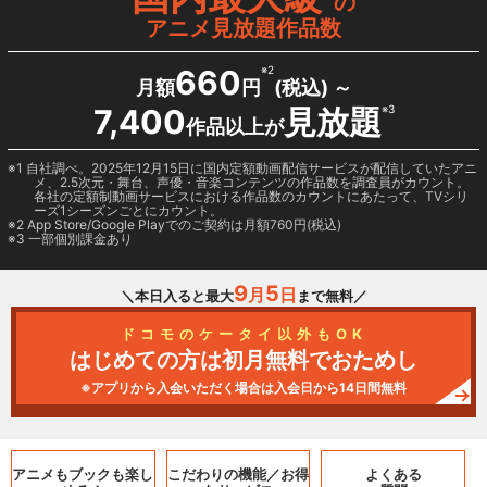
の
アニメ見放題作品数
660
※2
月額
円
(税込) ～
7,400
見放題
※3
作品以上が
1 自社調べ。2025年12月15日に国内定額動画配信サービスが配信していたアニ
メ、2.5次元・舞台、声優・音楽コンテンツの作品数を調査員がカウント。
各社の定額制動画サービスにおける作品数のカウントにあたって、TVシリ
ーズ1シーズンごとにカウント。
2
App Store/Google Play
でのご契約は月額760円(税込)
3 一部個別課金あり
9
5
月
日
＼本日入ると最大
まで無料／
ドコモのケータイ以外もOK
はじめての方は初月無料でおためし
※アプリから入会いただく場合は入会日から14日間無料
アニメもブックも
楽し
こだわりの機能／
お得
よくある