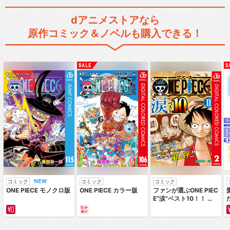
dアニメストアなら
原作コミック＆ノベルも購入できる！
コミック
コミック
コミック
ONE PIECE モノクロ版
ONE PIECE カラー版
ファンが選ぶONE PIEC
E“涙”ベスト10！！ ～
サバイバルの海 超新星
編～ カラー版