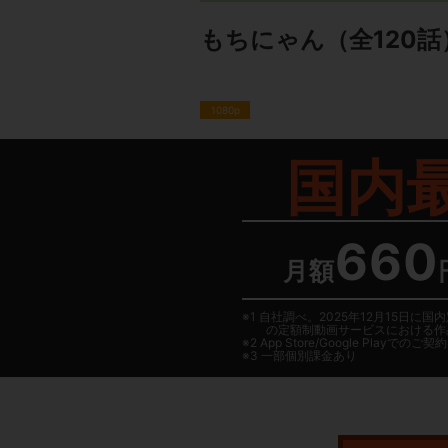
もちにゃん
（全120話
1080p
国内
660
月額
1 自社調べ。2025年12月15
の定額制動画サービスにおける作
2
App Store/Google Play
でのご契約は
3 一部個別課金あり