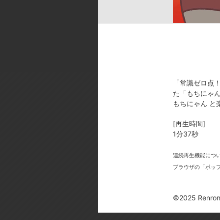
ok／音響スタジオ:STUDIO BENG
[製作年]
2025年
©2025 Renrong Int’l – d/visual in
「常識ゼロ点
た「もちにゃん
もちにゃん と
[再生時間]
今
1分37秒
連続再生機能につ
ブラウザの「ポッ
©2025 Renrong 