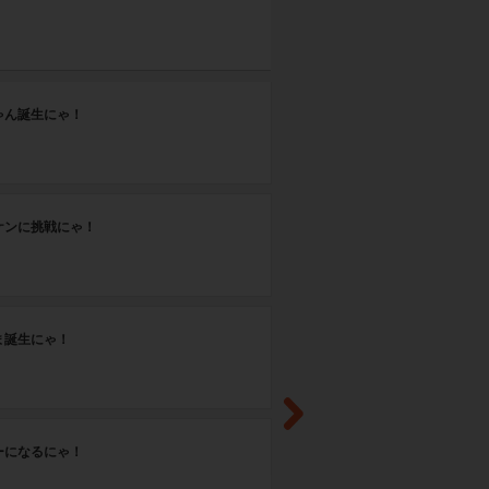
第
ゃん誕生にゃ！
お
第
ケンに挑戦にゃ！
デ
第
ま誕生にゃ！
動
第
ーになるにゃ！
び