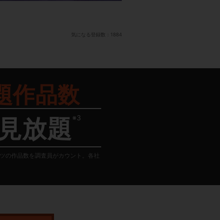
気になる登録数：
1884
題作品数
※3
見放題
テンツの作品数を調査員がカウント。各社