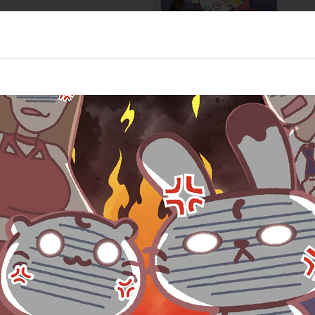
第10話
にゃ！
頭を使
第12話
行くにゃ！
バレリ
/visual tokyo）／プロデューサー:石博文（d/visual asia）／アニ