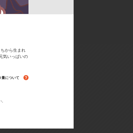
もちから生まれ
元気いっぱいの
タ量について
る！
い。