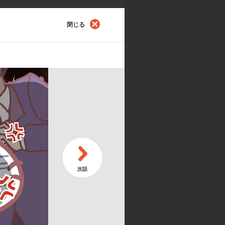
閉じる
第
うにゃ！
続
第
ーナになるにゃ！
シ
メーション制作:d/visual bangk