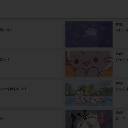
第2話
生にゃ！
みにに
第4話
にゃ！
ジャン
第6話
ンクを飲むにゃ！
もちく
第8話
ゃ！
ヒーロ