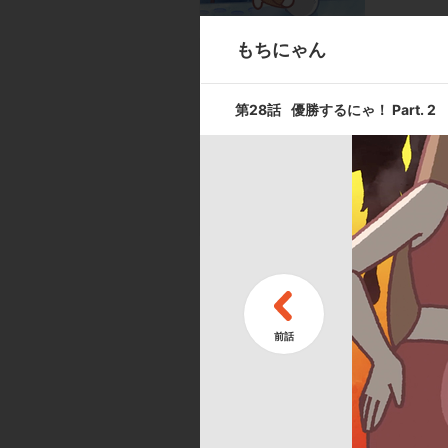
もちにゃん
第9話
スポーツする
第28話
優勝するにゃ！ Part. 2
第11話
バレエを見に
キャスト ／ スタッフ
[キャスト]
出演:吉田聖子／本多諒太
[スタッフ]
脚本・コンテ・監督:コルピ・フェデリコ（d