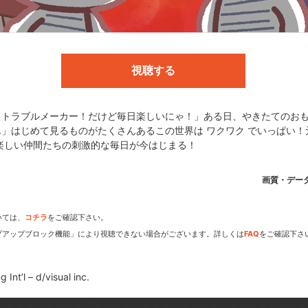
UAR
視聴する
c.
！トラブルメーカー！だけど毎日楽しいにゃ！」ある日、やきたてのお
」はじめて見るものがたくさんあるこの世界は ワクワク でいっぱい！
楽しい仲間たちの刺激的な毎日が今はじまる！
dアニメストアなら
画質・デー
期アニメがいち早く見られ
いては、
コチラ
をご確認下さい。
プアップブロック機能」により視聴できない場合がございます。詳しくは
FAQ
をご確認下さ
Int’l – d/visual inc.