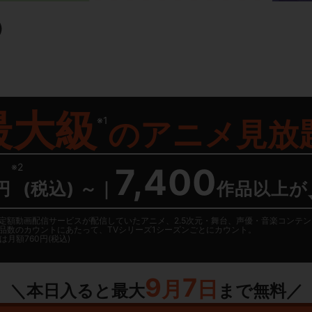
）
最大級
※1
の
アニメ見放
※2
7,400
円
(税込) ～
｜
作品以上が
日に国内定額動画配信サービスが配信していたアニメ、2.5次元・舞台、声優・音楽コン
品数のカウントにあたって、TVシリーズ1シーズンごとにカウント。
月額760円(税込)
9
7
月
日
＼本日入ると最大
まで無料／