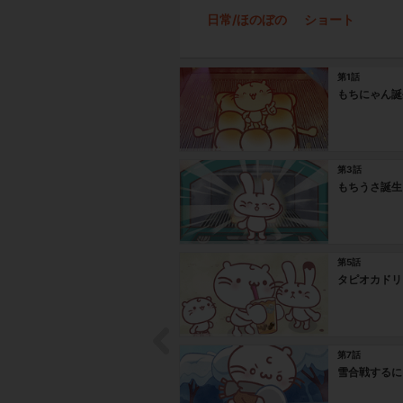
日常/ほのぼの
ショート
第1話
もちにゃん誕
第3話
もちうさ誕生
第5話
タピオカドリ
第7話
雪合戦するに