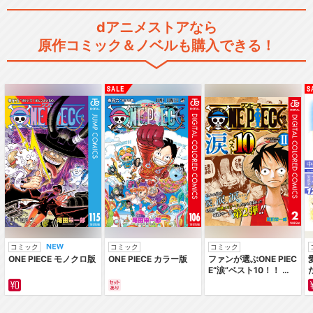
dアニメストアなら
原作コミック＆ノベルも購入できる！
コミック
コミック
コミック
ONE PIECE モノクロ版
ONE PIECE カラー版
ファンが選ぶONE PIEC
E“涙”ベスト10！！ ～
サバイバルの海 超新星
編～ カラー版