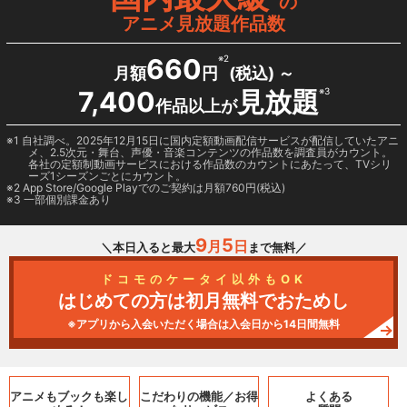
の
アニメ見放題作品数
660
※2
月額
円
(税込) ～
7,400
見放題
※3
作品以上が
1 自社調べ。2025年12月15日に国内定額動画配信サービスが配信していたアニ
メ、2.5次元・舞台、声優・音楽コンテンツの作品数を調査員がカウント。
各社の定額制動画サービスにおける作品数のカウントにあたって、TVシリ
ーズ1シーズンごとにカウント。
2
App Store/Google Play
でのご契約は月額760円(税込)
3 一部個別課金あり
9
5
月
日
＼本日入ると最大
まで無料／
ドコモのケータイ以外もOK
はじめての方は初月無料でおためし
※アプリから入会いただく場合は入会日から14日間無料
アニメもブックも
楽し
こだわりの機能／
お得
よくある