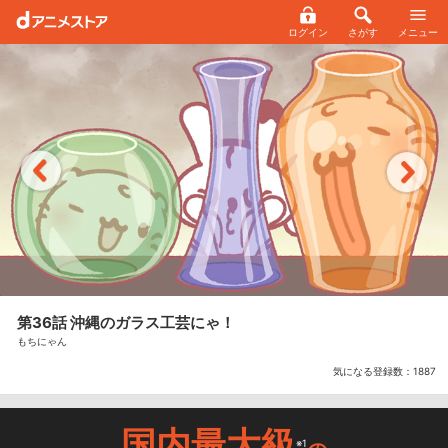
ログイン
さがす
メニュー
第36話 沖縄のガラス工芸にゃ！
もちにゃん
気になる登録数：
1887
国内最大級
※1