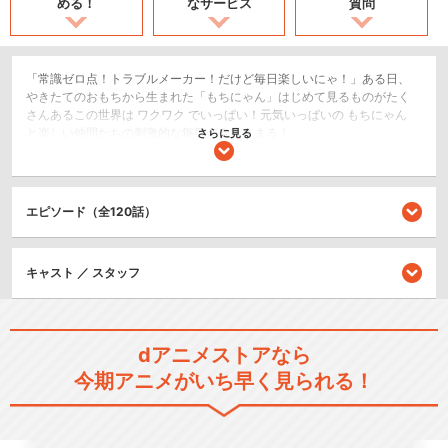
める！
なサービス
質問
「常識ゼロ点！トラブルメーカー！だけど毎日楽しいにゃ！」ある日、
やきたてのおもちから生まれた「もちにゃん」はじめて見るものがたく
さんあるこの世界は ワクワク でいっぱい！元気いっぱいの もちにゃん
と楽しい仲間たちの刺激的な毎日が今はじまる！
さらに見る
日常/ほのぼの
ショート
エピソード（全120話）
閉じる
キャスト ／ スタッフ
dアニメストアなら
今期アニメがいち早く見られる！