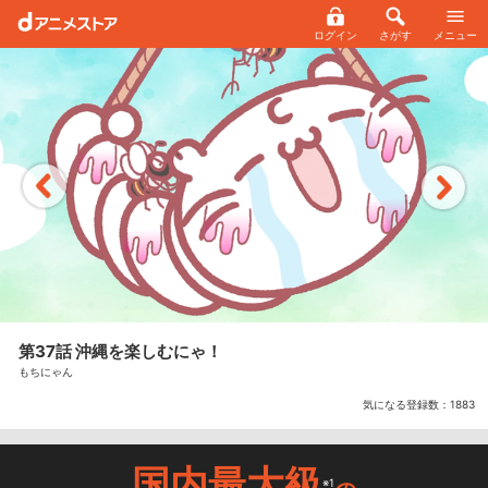
ログイン
さがす
メニュー
第37話 沖縄を楽しむにゃ！
もちにゃん
気になる登録数：
1883
国内最大級
※1