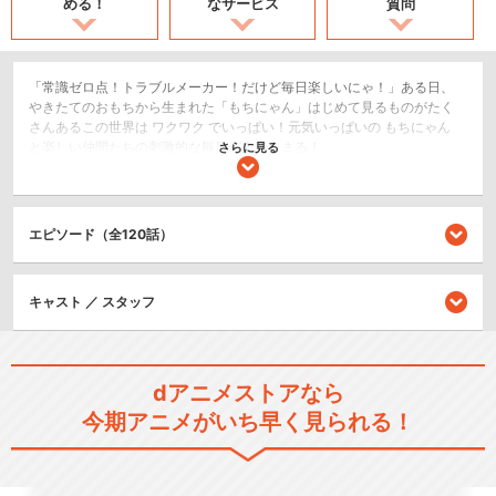
める！
なサービス
質問
「常識ゼロ点！トラブルメーカー！だけど毎日楽しいにゃ！」ある日、
やきたてのおもちから生まれた「もちにゃん」はじめて見るものがたく
さんあるこの世界は ワクワク でいっぱい！元気いっぱいの もちにゃん
と楽しい仲間たちの刺激的な毎日が今はじまる！
さらに見る
日常/ほのぼの
ショート
エピソード（全120話）
閉じる
キャスト ／ スタッフ
dアニメストアなら
今期アニメがいち早く見られる！