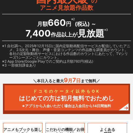
の
アニメ見放題作品数
660
※2
月額
円
(税込) ～
7,400
見放題
※3
作品以上が
1 自社調べ。2025年12月15日に国内定額動画配信サービスが配信していたアニ
メ、2.5次元・舞台、声優・音楽コンテンツの作品数を調査員がカウント。
各社の定額制動画サービスにおける作品数のカウントにあたって、TVシリ
ーズ1シーズンごとにカウント。
2
App Store/Google Play
でのご契約は月額760円(税込)
3 一部個別課金あり
9
7
月
日
＼本日入ると最大
まで無料／
ドコモのケータイ以外もOK
はじめての方は初月無料でおためし
※アプリから入会いただく場合は入会日から14日間無料
アニメもブックも
楽し
こだわりの機能／
お得
よくある