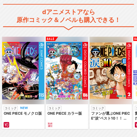
dアニメストアなら
原作コミック＆ノベルも購入できる！
コミック
コミック
コミック
ONE PIECE モノクロ版
ONE PIECE カラー版
ファンが選ぶONE PIEC
E“涙”ベスト10！！ ～
サバイバルの海 超新星
編～ カラー版