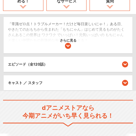
める！
なサービス
質問
「常識ゼロ点！トラブルメーカー！だけど毎日楽しいにゃ！」ある日、
やきたてのおもちから生まれた「もちにゃん」はじめて見るものがたく
さんあるこの世界は ワクワク でいっぱい！元気いっぱいの もちにゃん
と楽しい仲間たちの刺激的な毎日が今はじまる！
さらに見る
日常/ほのぼの
ショート
エピソード（全120話）
閉じる
キャスト ／ スタッフ
dアニメストアなら
今期アニメがいち早く見られる！