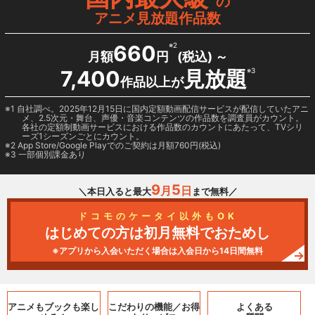
の
アニメ見放題作品数
660
※2
月額
円
(税込) ～
7,400
見放題
※3
作品以上が
1 自社調べ。2025年12月15日に国内定額動画配信サービスが配信していたアニ
メ、2.5次元・舞台、声優・音楽コンテンツの作品数を調査員がカウント。
各社の定額制動画サービスにおける作品数のカウントにあたって、TVシリ
ーズ1シーズンごとにカウント。
2
App Store/Google Play
でのご契約は月額760円(税込)
3 一部個別課金あり
9
5
月
日
＼本日入ると最大
まで無料／
ドコモのケータイ以外もOK
はじめての方は初月無料でおためし
※アプリから入会いただく場合は入会日から14日間無料
アニメもブックも
楽し
こだわりの機能／
お得
よくある