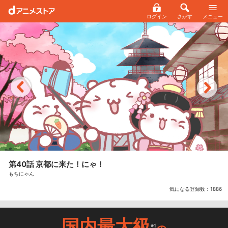
ログイン
さがす
メニュー
第40話 京都に来た！にゃ！
もちにゃん
気になる登録数：
1886
国内最大級
※1