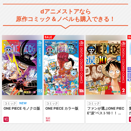
dアニメストアなら
原作コミック＆ノベルも購入できる！
コミック
コミック
コミック
ONE PIECE モノクロ版
ONE PIECE カラー版
ファンが選ぶONE PIEC
E“涙”ベスト10！！ ～
サバイバルの海 超新星
編～ カラー版