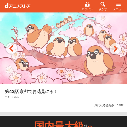
ログイン
さがす
メニュー
第42話 京都でお花見にゃ！
もちにゃん
気になる登録数：
1887
国内最大級
※1