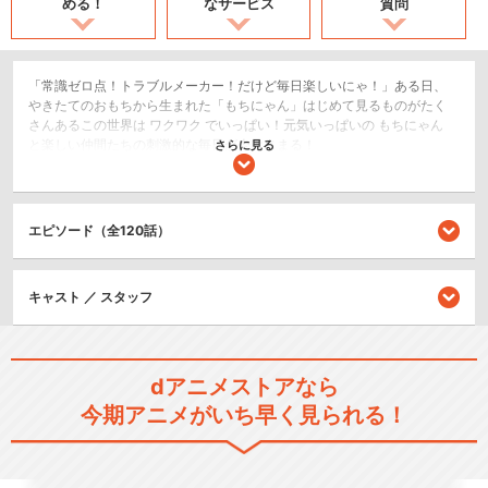
める！
なサービス
質問
「常識ゼロ点！トラブルメーカー！だけど毎日楽しいにゃ！」ある日、
やきたてのおもちから生まれた「もちにゃん」はじめて見るものがたく
さんあるこの世界は ワクワク でいっぱい！元気いっぱいの もちにゃん
と楽しい仲間たちの刺激的な毎日が今はじまる！
さらに見る
日常/ほのぼの
ショート
エピソード（全120話）
閉じる
キャスト ／ スタッフ
dアニメストアなら
今期アニメがいち早く見られる！