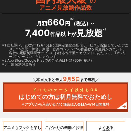
の
アニメ見放題作品数
660
※2
月額
円
(税込) ～
7,400
見放題
※3
作品以上が
1 自社調べ。2025年12月15日に国内定額動画配信サービスが配信していたアニ
メ、2.5次元・舞台、声優・音楽コンテンツの作品数を調査員がカウント。
各社の定額制動画サービスにおける作品数のカウントにあたって、TVシリ
ーズ1シーズンごとにカウント。
2
App Store/Google Play
でのご契約は月額760円(税込)
3 一部個別課金あり
9
5
月
日
＼本日入ると最大
まで無料／
ドコモのケータイ以外もOK
はじめての方は初月無料でおためし
※アプリから入会いただく場合は入会日から14日間無料
アニメもブックも
楽し
こだわりの機能／
お得
よくある