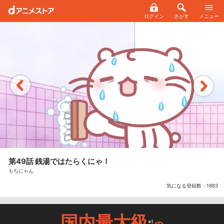
ログイン
さがす
メニュー
第49話 銭湯ではたらくにゃ！
もちにゃん
気になる登録数：
1883
国内最大級
※1