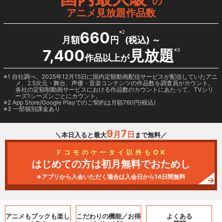
の
アニメ見放題作品数
660
※2
月額
円
(税込) ～
7,400
見放題
※3
作品以上が
1 自社調べ。2025年12月15日に国内定額動画配信サービスが配信していたアニ
メ、2.5次元・舞台、声優・音楽コンテンツの作品数を調査員がカウント。
各社の定額制動画サービスにおける作品数のカウントにあたって、TVシリ
ーズ1シーズンごとにカウント。
2
App Store/Google Play
でのご契約は月額760円(税込)
3 一部個別課金あり
9
7
月
日
＼本日入ると最大
まで無料／
ドコモのケータイ以外もOK
はじめての方は初月無料でおためし
※アプリから入会いただく場合は入会日から14日間無料
アニメもブックも
楽し
こだわりの機能／
お得
よくある