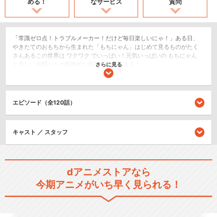
める！
なサービス
質問
「常識ゼロ点！トラブルメーカー！だけど毎日楽しいにゃ！」ある日、
やきたてのおもちから生まれた「もちにゃん」はじめて見るものがたく
さんあるこの世界は ワクワク でいっぱい！元気いっぱいの もちにゃん
と楽しい仲間たちの刺激的な毎日が今はじまる！
さらに見る
日常/ほのぼの
ショート
エピソード（全120話）
閉じる
キャスト ／ スタッフ
dアニメストアなら
今期アニメがいち早く見られる！