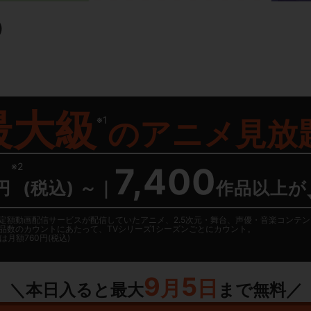
）
最大級
※1
の
アニメ見放
※2
7,400
円
(税込) ～
｜
作品以上が
日に国内定額動画配信サービスが配信していたアニメ、2.5次元・舞台、声優・音楽コン
品数のカウントにあたって、TVシリーズ1シーズンごとにカウント。
月額760円(税込)
9
5
月
日
＼本日入ると最大
まで無料／