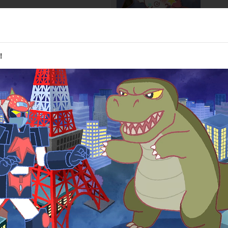
第10話
にゃ！
頭を使
！
第12話
行くにゃ！
バレリ
/visual tokyo）／プロデューサー:石博文（d/visual asia）／アニ