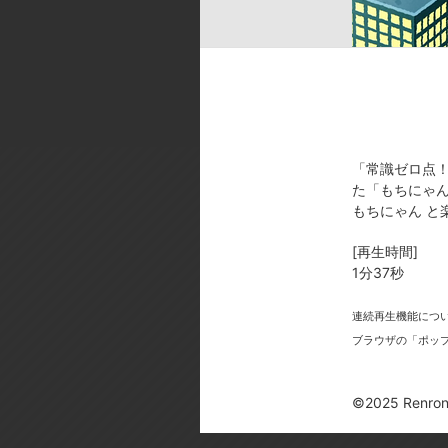
ok／音響スタジオ:STUDIO BENG
[製作年]
2025年
©2025 Renrong Int’l – d/visual in
「常識ゼロ点
た「もちにゃん
もちにゃん と
[再生時間]
今
1分37秒
連続再生機能につ
ブラウザの「ポッ
©2025 Renrong 