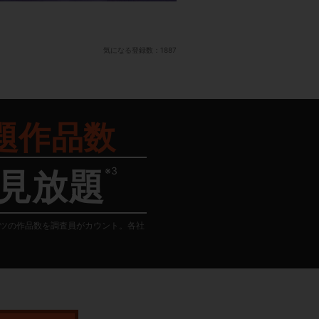
気になる登録数：
1887
題作品数
※3
見放題
テンツの作品数を調査員がカウント。各社