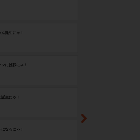
第
ゃん誕生にゃ！
お
第
ケンに挑戦にゃ！
デ
第
ま誕生にゃ！
動
第
ーになるにゃ！
び