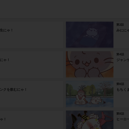
第2話
生にゃ！
みにに
第4話
にゃ！
ジャン
第6話
ンクを飲むにゃ！
もちく
第8話
ゃ！
ヒーロ