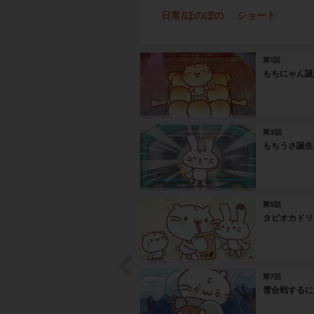
日常/ほのぼの
ショート
第1話
もちにゃん誕
第3話
もちうさ誕生
第5話
タピオカドリ
第7話
雪合戦するに