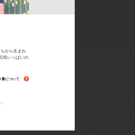
もちから生まれ
元気いっぱいの
タ量について
る！
い。