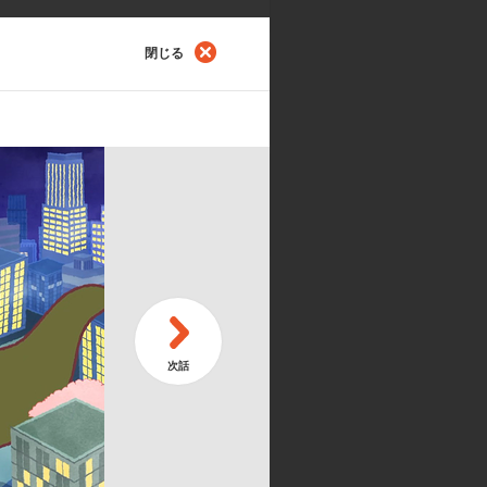
閉じる
第
うにゃ！
続
第
ーナになるにゃ！
シ
メーション制作:d/visual bangk