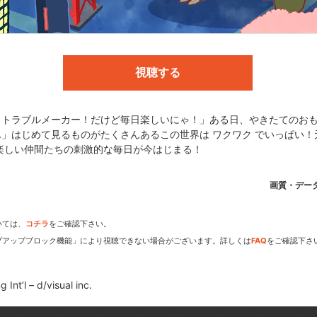
UAR
視聴する
c.
！トラブルメーカー！だけど毎日楽しいにゃ！」ある日、やきたてのお
」はじめて見るものがたくさんあるこの世界は ワクワク でいっぱい！
楽しい仲間たちの刺激的な毎日が今はじまる！
dアニメストアなら
画質・デー
期アニメがいち早く見られ
いては、
コチラ
をご確認下さい。
プアップブロック機能」により視聴できない場合がございます。詳しくは
FAQ
をご確認下さ
Int’l – d/visual inc.