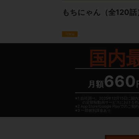
もちにゃん
（全120話
1080p
国内
660
月額
1 自社調べ。2025年12月15
の定額制動画サービスにおける作
2
App Store/Google Play
でのご契約は
3 一部個別課金あり