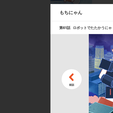
もちにゃん
第9話
スポーツする
第61話
ロボットでたたかうにゃ
第11話
バレエを見に
キャスト ／ スタッフ
[キャスト]
出演:吉田聖子／本多諒太
[スタッフ]
脚本・コンテ・監督:コルピ・フェデリコ（d