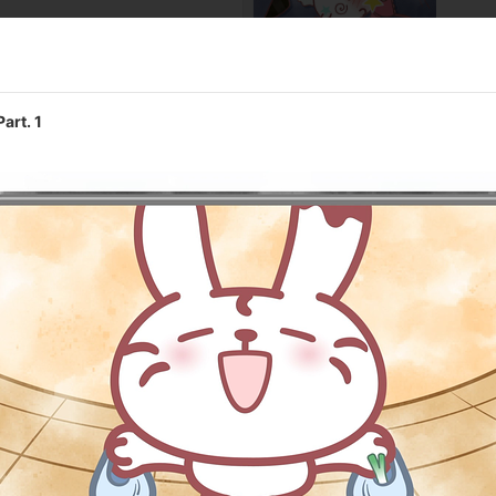
第10話
にゃ！
頭を使
t. 1
第12話
行くにゃ！
バレリ
/visual tokyo）／プロデューサー:石博文（d/visual asia）／アニ