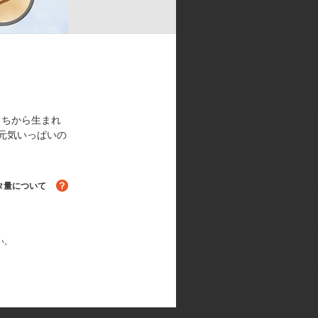
もちから生まれ
元気いっぱいの
タ量について
る！
い。