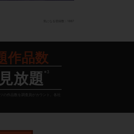
気になる登録数：
1887
題作品数
※3
見放題
テンツの作品数を調査員がカウント。各社