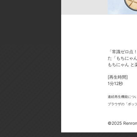
ok／音響スタジオ:STUDIO BENG
[製作年]
2025年
©2025 Renrong Int’l – d/visual in
「常識ゼロ点
た「もちにゃん
もちにゃん と
[再生時間]
今
1分12秒
連続再生機能につ
ブラウザの「ポッ
©2025 Renrong 