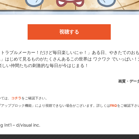
UAR
視聴する
c.
！トラブルメーカー！だけど毎日楽しいにゃ！」ある日、やきたてのお
」はじめて見るものがたくさんあるこの世界は ワクワク でいっぱい！
楽しい仲間たちの刺激的な毎日が今はじまる！
dアニメストアなら
画質・デー
期アニメがいち早く見られ
いては、
コチラ
をご確認下さい。
プアップブロック機能」により視聴できない場合がございます。詳しくは
FAQ
をご確認下さ
Int’l – d/visual inc.