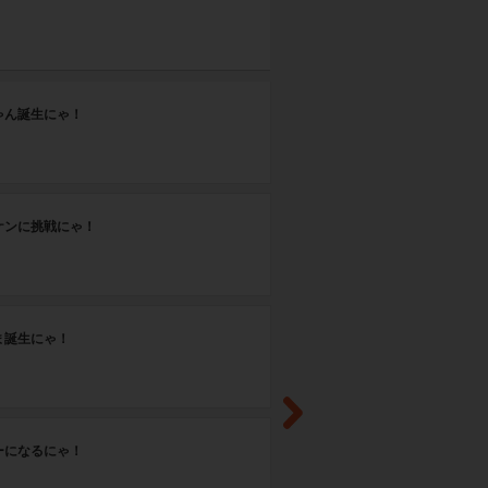
第
ゃん誕生にゃ！
お
第
ケンに挑戦にゃ！
デ
第
ま誕生にゃ！
動
第
ーになるにゃ！
び