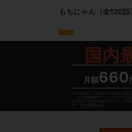
もちにゃん
（全120話
1080p
国内
660
月額
1 自社調べ。2025年12月15
の定額制動画サービスにおける作
2
App Store/Google Play
でのご契約は
3 一部個別課金あり