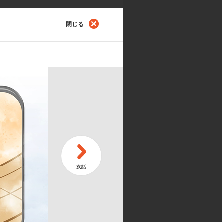
閉じる
第
うにゃ！
続
第
ーナになるにゃ！
シ
メーション制作:d/visual bangk