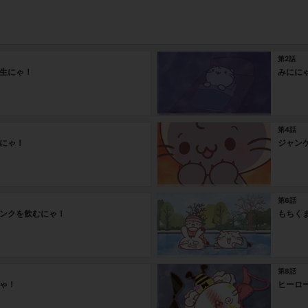
第2話
生にゃ！
みにに
第4話
にゃ！
ジャン
第6話
ンクを飲むにゃ！
もちく
第8話
ゃ！
ヒーロ