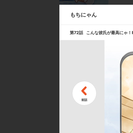
もちにゃん
第9話
スポーツする
第72話
こんな彼氏が最高にゃ！Par
第11話
バレエを見に
キャスト ／ スタッフ
[キャスト]
出演:吉田聖子／本多諒太
[スタッフ]
脚本・コンテ・監督:コルピ・フェデリコ（d