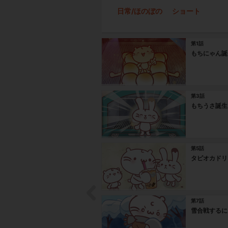
日常/ほのぼの
ショート
第1話
もちにゃん誕
第3話
もちうさ誕生
第5話
タピオカドリ
第7話
雪合戦するに