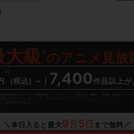
）
最大級
※1
の
アニメ見放
※2
7,400
円
(税込) ～
｜
作品以上が
日に国内定額動画配信サービスが配信していたアニメ、2.5次元・舞台、声優・音楽コン
品数のカウントにあたって、TVシリーズ1シーズンごとにカウント。
月額760円(税込)
9
5
月
日
＼本日入ると最大
まで無料／