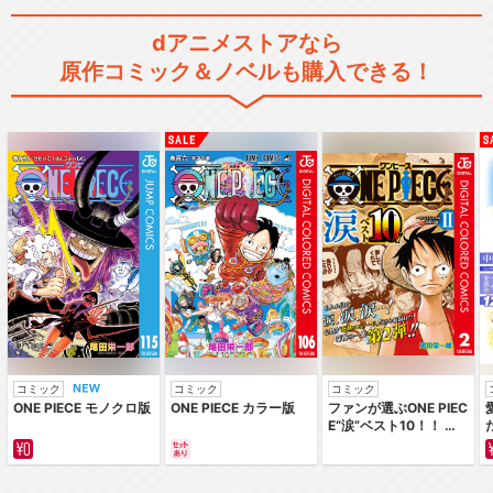
dアニメストアなら
原作コミック＆ノベルも購入できる！
コミック
コミック
コミック
ONE PIECE モノクロ版
ONE PIECE カラー版
ファンが選ぶONE PIEC
E“涙”ベスト10！！ ～
サバイバルの海 超新星
編～ カラー版