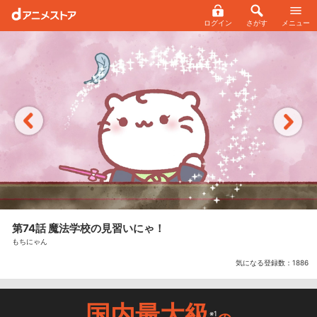
ログイン
さがす
メニュー
第74話 魔法学校の見習いにゃ！
もちにゃん
気になる登録数：
1886
国内最大級
※1