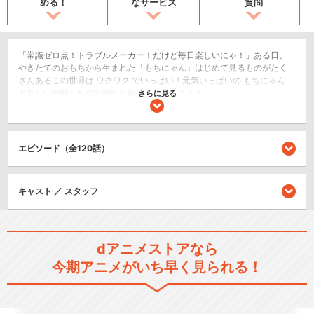
める！
なサービス
質問
「常識ゼロ点！トラブルメーカー！だけど毎日楽しいにゃ！」ある日、
やきたてのおもちから生まれた「もちにゃん」はじめて見るものがたく
さんあるこの世界は ワクワク でいっぱい！元気いっぱいの もちにゃん
と楽しい仲間たちの刺激的な毎日が今はじまる！
さらに見る
日常/ほのぼの
ショート
エピソード（全120話）
閉じる
キャスト ／ スタッフ
dアニメストアなら
今期アニメがいち早く見られる！