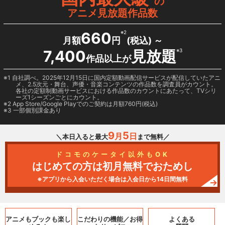
の
アニメ見放題作品数
660
※2
月額
円
(税込) ～
7,400
見放題
※3
作品以上が
1 自社調べ。2025年12月15日に国内定額動画配信サービスが配信していたアニ
メ、2.5次元・舞台、声優・音楽コンテンツの作品数を調査員がカウント。
各社の定額制動画サービスにおける作品数のカウントにあたって、TVシリ
ーズ1シーズンごとにカウント。
2
App Store/Google Play
でのご契約は月額760円(税込)
3 一部個別課金あり
9
5
月
日
＼本日入ると最大
まで無料／
ドコモのケータイ以外もOK
はじめての方は初月無料でおためし
※アプリから入会いただく場合は入会日から14日間無料
アニメもブックも
楽し
こだわりの機能／
お得
よくある