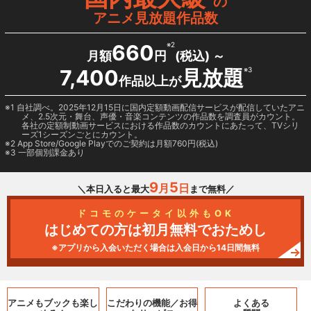
の
アニメ見放題作品数
660
※2
月額
円
(税込) ～
7,400
見放題
※3
作品以上が
1 自社調べ。2025年12月15日に国内定額動画配信サービスが配信していたアニ
メ、2.5次元・舞台、声優・音楽コンテンツの作品数を調査員がカウント。
各社の定額制動画サービスにおける作品数のカウントにあたって、TVシリ
ーズ1シーズンごとにカウント。
2
App Store/Google Play
でのご契約は月額760円(税込)
3 一部個別課金あり
9
5
月
日
＼本日入ると最大
まで無料／
ドコモのケータイ以外もOK
はじめての方は初月無料でおためし
※アプリから入会いただく場合は入会日から14日間無料
アニメもブックも
楽し
こだわりの機能／
お得
よくある