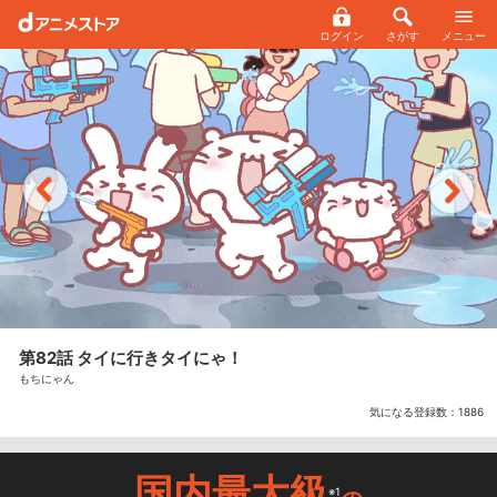
ログイン
さがす
メニュー
第82話 タイに行きタイにゃ！
もちにゃん
気になる登録数：
1886
国内最大級
※1