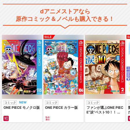
dアニメストアなら
原作コミック＆ノベルも購入できる！
コミック
コミック
コミック
ONE PIECE モノクロ版
ONE PIECE カラー版
ファンが選ぶONE PIEC
E“涙”ベスト10！！ ～
サバイバルの海 超新星
編～ カラー版