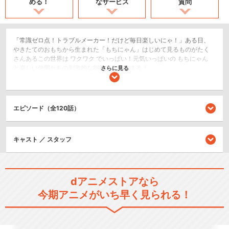
める！
なサービス
質問
「常識ゼロ点！トラブルメーカー！だけど毎日楽しいにゃ！」ある日、
やきたてのおもちから生まれた「もちにゃん」はじめて見るものがたく
さんあるこの世界は ワクワク でいっぱい！元気いっぱいの もちにゃん
と楽しい仲間たちの刺激的な毎日が今はじまる！
さらに見る
日常/ほのぼの
ショート
エピソード（全120話）
閉じる
キャスト ／ スタッフ
dアニメストアなら
今期アニメがいち早く見られる！