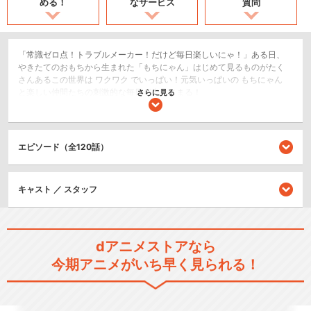
める！
なサービス
質問
「常識ゼロ点！トラブルメーカー！だけど毎日楽しいにゃ！」ある日、
やきたてのおもちから生まれた「もちにゃん」はじめて見るものがたく
さんあるこの世界は ワクワク でいっぱい！元気いっぱいの もちにゃん
と楽しい仲間たちの刺激的な毎日が今はじまる！
さらに見る
日常/ほのぼの
ショート
エピソード（全120話）
閉じる
キャスト ／ スタッフ
dアニメストアなら
今期アニメがいち早く見られる！