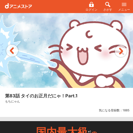
ログイン
さがす
メニュー
第83話 タイのお正月だにゃ！Part.1
もちにゃん
気になる登録数：
1885
国内最大級
※1