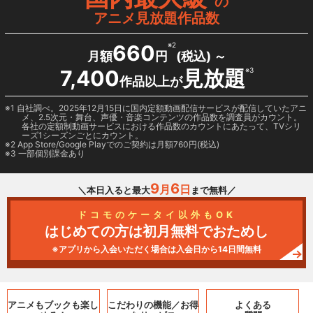
の
アニメ見放題作品数
660
※2
月額
円
(税込) ～
7,400
見放題
※3
作品以上が
1 自社調べ。2025年12月15日に国内定額動画配信サービスが配信していたアニ
メ、2.5次元・舞台、声優・音楽コンテンツの作品数を調査員がカウント。
各社の定額制動画サービスにおける作品数のカウントにあたって、TVシリ
ーズ1シーズンごとにカウント。
2
App Store/Google Play
でのご契約は月額760円(税込)
3 一部個別課金あり
9
6
月
日
＼本日入ると最大
まで無料／
ドコモのケータイ以外もOK
はじめての方は初月無料でおためし
※アプリから入会いただく場合は入会日から14日間無料
アニメもブックも
楽し
こだわりの機能／
お得
よくある