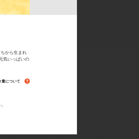
もちから生まれ
元気いっぱいの
タ量について
る！
い。