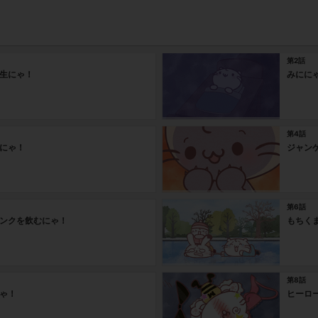
第2話
生にゃ！
みにに
第4話
にゃ！
ジャン
第6話
ンクを飲むにゃ！
もちく
第8話
ゃ！
ヒーロ