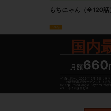
もちにゃん
（全120話
1080p
国内
660
月額
1 自社調べ。2025年12月15
の定額制動画サービスにおける作
2
App Store/Google Play
でのご契約は
3 一部個別課金あり