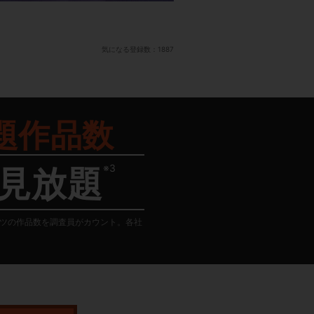
気になる登録数：
1887
題作品数
※3
見放題
テンツの作品数を調査員がカウント。各社