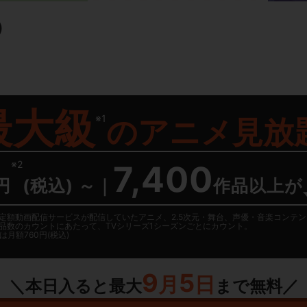
）
最大級
※1
の
アニメ見放
※2
7,400
円
(税込) ～
｜
作品以上が
日に国内定額動画配信サービスが配信していたアニメ、2.5次元・舞台、声優・音楽コン
品数のカウントにあたって、TVシリーズ1シーズンごとにカウント。
月額760円(税込)
9
5
月
日
＼本日入ると最大
まで無料／