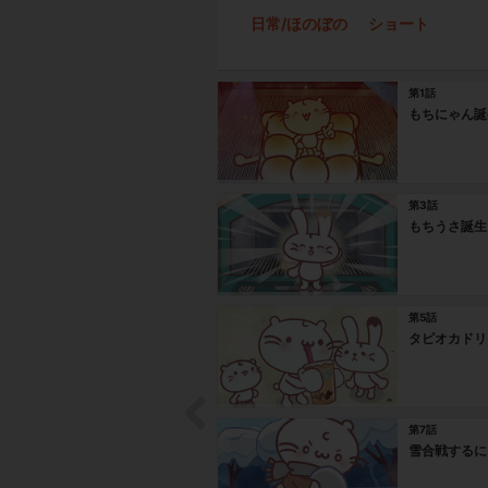
日常/ほのぼの
ショート
第1話
もちにゃん誕
第3話
もちうさ誕生
第5話
タピオカドリ
第7話
雪合戦するに