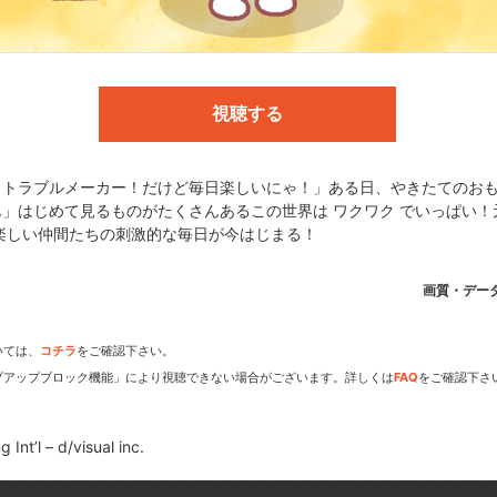
UAR
視聴する
c.
！トラブルメーカー！だけど毎日楽しいにゃ！」ある日、やきたてのお
」はじめて見るものがたくさんあるこの世界は ワクワク でいっぱい！
楽しい仲間たちの刺激的な毎日が今はじまる！
dアニメストアなら
画質・デー
期アニメがいち早く見られ
いては、
コチラ
をご確認下さい。
プアップブロック機能」により視聴できない場合がございます。詳しくは
FAQ
をご確認下さ
Int’l – d/visual inc.