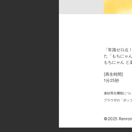
ok／音響スタジオ:STUDIO BENG
[製作年]
2025年
©2025 Renrong Int’l – d/visual in
「常識ゼロ点
た「もちにゃん
もちにゃん と
[再生時間]
今
1分25秒
連続再生機能につ
ブラウザの「ポッ
©2025 Renrong 