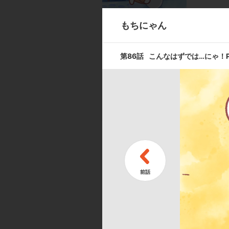
もちにゃん
第9話
スポーツする
第86話
こんなはずでは…にゃ！Pa
第11話
バレエを見に
キャスト ／ スタッフ
[キャスト]
出演:吉田聖子／本多諒太
[スタッフ]
脚本・コンテ・監督:コルピ・フェデリコ（d