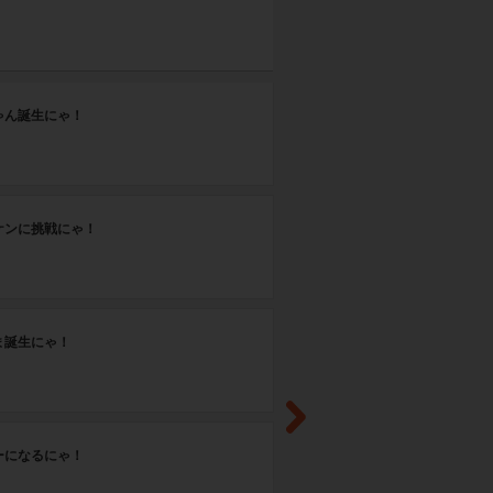
第
ゃん誕生にゃ！
お
第
ケンに挑戦にゃ！
デ
第
ま誕生にゃ！
動
第
ーになるにゃ！
び