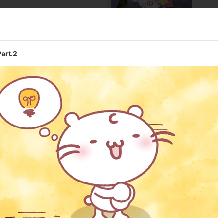
第10話
にゃ！
頭を使
rt.2
第12話
行くにゃ！
バレリ
/visual tokyo）／プロデューサー:石博文（d/visual asia）／アニ