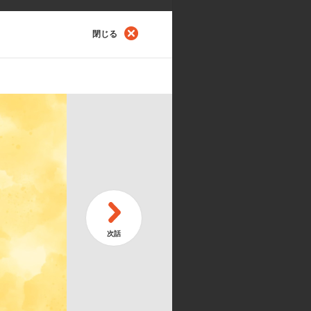
閉じる
第
うにゃ！
続
第
ーナになるにゃ！
シ
メーション制作:d/visual bangk