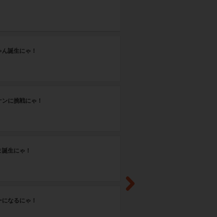
第
ゃん誕生にゃ！
お
第
ケンに挑戦にゃ！
デ
第
ま誕生にゃ！
動
第
ーになるにゃ！
び