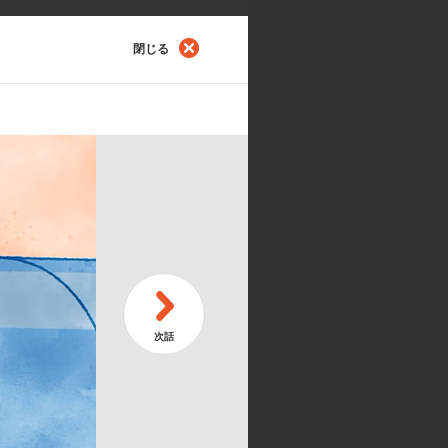
閉じる
第
うにゃ！
続
第
ーナになるにゃ！
シ
メーション制作:d/visual bangk