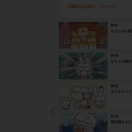
日常/ほのぼの
ショート
第1話
もちにゃん誕
第3話
もちうさ誕生
第5話
タピオカドリ
第7話
雪合戦するに