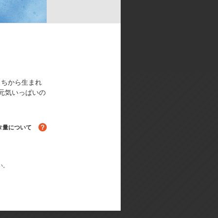
もちから生まれ
元気いっぱいの
タ量について
る！
い。