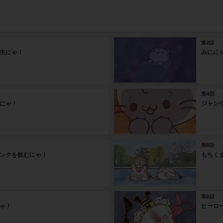
第2話
生にゃ！
みにに
第4話
にゃ！
ジャン
第6話
ンクを飲むにゃ！
もちく
第8話
ゃ！
ヒーロ