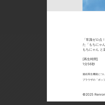
ok／音響スタジオ:STUDIO BENG
[製作年]
2025年
©2025 Renrong Int’l – d/visual in
「常識ゼロ点
た「もちにゃん
もちにゃん と
[再生時間]
今
1分56秒
連続再生機能につ
ブラウザの「ポッ
©2025 Renrong 