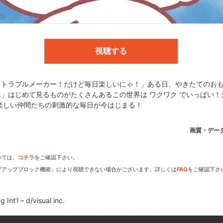
UAR
視聴する
c.
！トラブルメーカー！だけど毎日楽しいにゃ！」ある日、やきたてのお
」はじめて見るものがたくさんあるこの世界は ワクワク でいっぱい！
楽しい仲間たちの刺激的な毎日が今はじまる！
dアニメストアなら
画質・デー
期アニメがいち早く見られ
いては、
コチラ
をご確認下さい。
プアップブロック機能」により視聴できない場合がございます。詳しくは
FAQ
をご確認下さ
Int’l – d/visual inc.