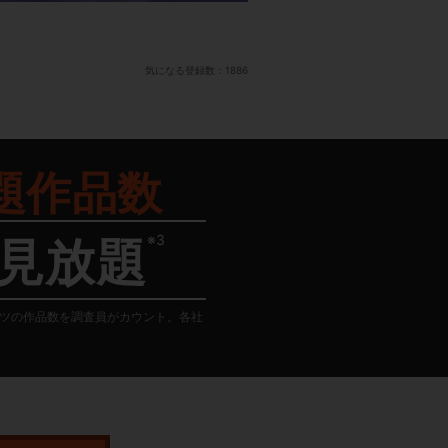
気になる登録数：
1886
題作品数
※3
見放題
テンツの作品数を調査員がカウント。各社