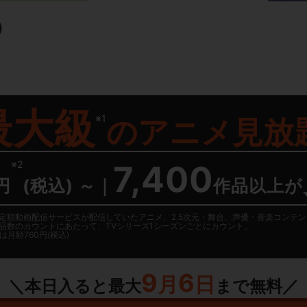
）
最大級
※1
の
アニメ見放
※2
7,400
円
(税込) ～
｜
作品以上が
日に国内定額動画配信サービスが配信していたアニメ、2.5次元・舞台、声優・音楽コン
品数のカウントにあたって、TVシリーズ1シーズンごとにカウント。
月額760円(税込)
9
6
月
日
＼本日入ると最大
まで無料／