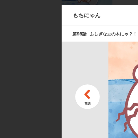
もちにゃん
第9話
スポーツする
第98話
ふしぎな豆の木にゃ？！
第11話
バレエを見に
キャスト ／ スタッフ
[キャスト]
出演:吉田聖子／本多諒太
[スタッフ]
脚本・コンテ・監督:コルピ・フェデリコ（d