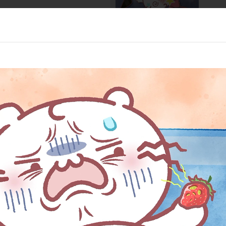
第10話
にゃ！
頭を使
第12話
行くにゃ！
バレリ
/visual tokyo）／プロデューサー:石博文（d/visual asia）／アニ