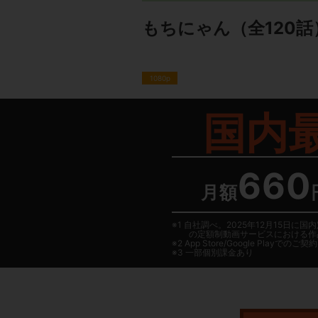
もちにゃん
（全120話
1080p
国内
660
月額
1 自社調べ。2025年12月15
の定額制動画サービスにおける作
2
App Store/Google Play
でのご契約は
3 一部個別課金あり