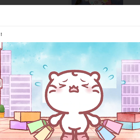
第10話
にゃ！
頭を使
！
第12話
行くにゃ！
バレリ
/visual tokyo）／プロデューサー:石博文（d/visual asia）／アニ