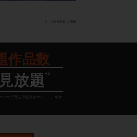
気になる登録数：
1886
題作品数
※3
見放題
テンツの作品数を調査員がカウント。各社