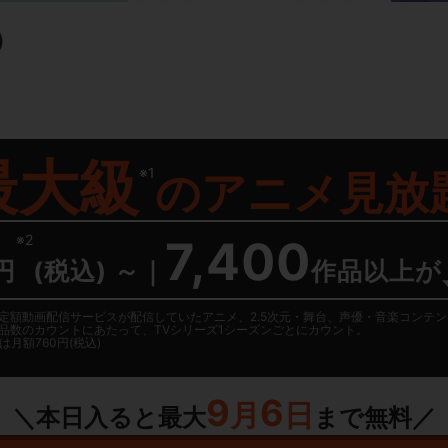
）
最大級
※1
の
アニメ見放
※2
7,400
円
(税込) ～
｜
作品以上が
日に国内定額動画配信サービスが配信していたアニメ、2.5次元・舞台、声優・音楽コン
品数のカウントにあたって、TVシリーズ1シーズンごとにカウント。
月額760円(税込)
9
6
月
日
＼本日入ると最大
まで無料／