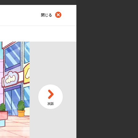
閉じる
第
うにゃ！
続
第
ーナになるにゃ！
シ
メーション制作:d/visual bangk