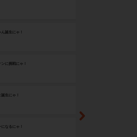
第
ゃん誕生にゃ！
お
第
ケンに挑戦にゃ！
デ
第
ま誕生にゃ！
動
第
ーになるにゃ！
び