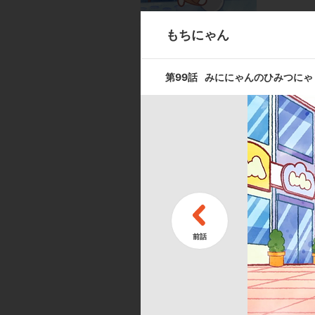
もちにゃん
第9話
スポーツする
第99話
みににゃんのひみつにゃ
第11話
バレエを見に
キャスト ／ スタッフ
[キャスト]
出演:吉田聖子／本多諒太
[スタッフ]
脚本・コンテ・監督:コルピ・フェデリコ（d