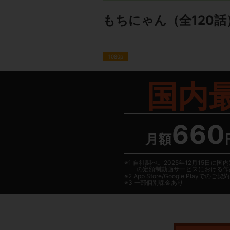
もちにゃん
（全120話
1080p
国内
660
月額
1 自社調べ。2025年12月15
の定額制動画サービスにおける作
2
App Store/Google Play
でのご契約は
3 一部個別課金あり