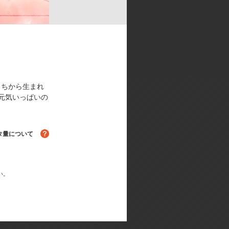
もちから生まれ
元気いっぱいの
タ量について
る！
い。