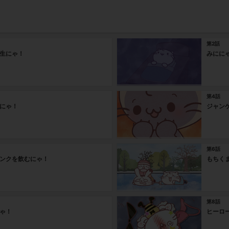
第2話
生にゃ！
みにに
第4話
にゃ！
ジャン
第6話
ンクを飲むにゃ！
もちく
第8話
ゃ！
ヒーロ