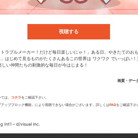
UAR
視聴する
c.
！トラブルメーカー！だけど毎日楽しいにゃ！」ある日、やきたてのお
」はじめて見るものがたくさんあるこの世界は ワクワク でいっぱい！
楽しい仲間たちの刺激的な毎日が今はじまる！
dアニメストアなら
画質・デー
期アニメがいち早く見られ
いては、
コチラ
をご確認下さい。
プアップブロック機能」により視聴できない場合がございます。詳しくは
FAQ
をご確認下さ
Int’l – d/visual inc.