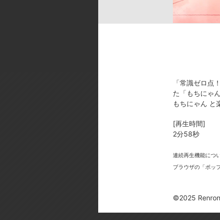
ok／音響スタジオ:STUDIO BENG
[製作年]
2025年
©2025 Renrong Int’l – d/visual in
「常識ゼロ点
た「もちにゃん
もちにゃん と
[再生時間]
今
2分58秒
連続再生機能につ
ブラウザの「ポッ
©2025 Renrong 