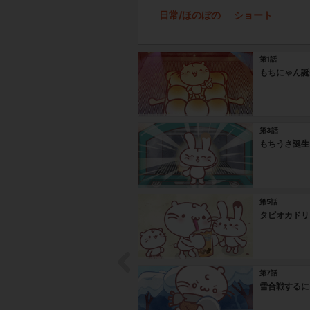
日常/ほのぼの
ショート
第1話
もちにゃん誕
第3話
もちうさ誕生
第5話
タピオカドリ
第7話
雪合戦するに