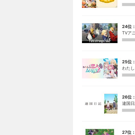
24位：
TVアニ
25位：
わたし
26位：
違国日
27位：