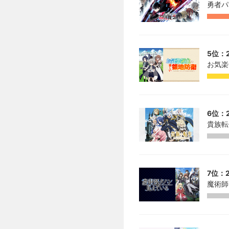
勇者パ
5位：2
お気楽
6位：2
貴族転
7位：2
魔術師