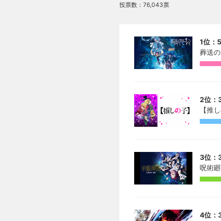
投票数：76,043票
1位：5
葬送の
2位：3
【推し
3位：3
呪術廻
4位：3