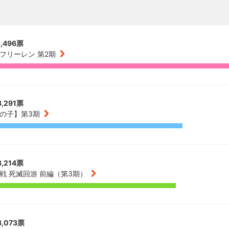
,496票
フリーレン 第2期
,291票
の子】第3期
,214票
戦 死滅回游 前編（第3期）
,073票