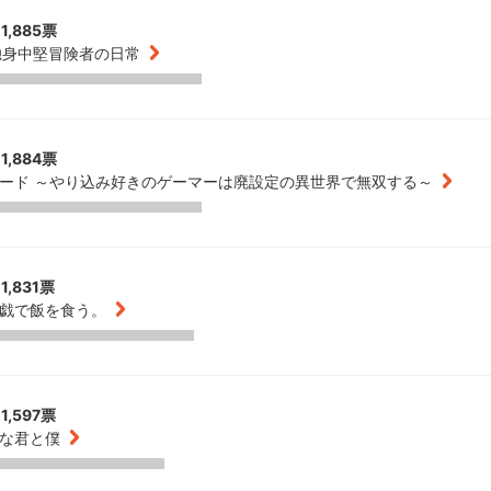
1,885票
独身中堅冒険者の日常
1,884票
ード ～やり込み好きのゲーマーは廃設定の異世界で無双する～
1,831票
戯で飯を食う。
1,597票
な君と僕