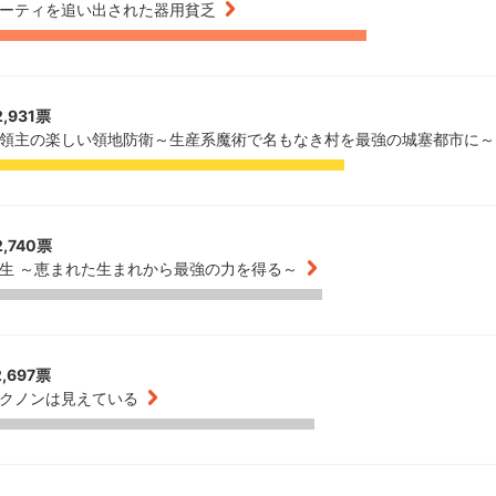
ーティを追い出された器用貧乏
,931票
領主の楽しい領地防衛～生産系魔術で名もなき村を最強の城塞都市に～
,740票
生 ～恵まれた生まれから最強の力を得る～
,697票
クノンは見えている