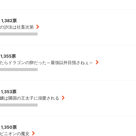
1,382票
の沙汰は社畜次第
1,355票
たらドラゴンの卵だった～最強以外目指さねぇ～
1,353票
嬢は隣国の王太子に溺愛される
1,350票
ピニオンの魔女