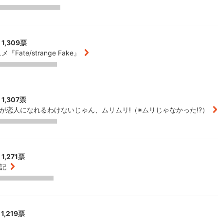
1,309票
メ『Fate/strange Fake』
1,307票
が恋人になれるわけないじゃん、ムリムリ!（※ムリじゃなかった!?）
1,271票
記
1,219票