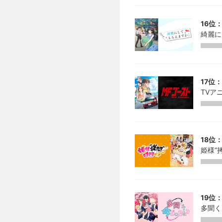
16位：
綺麗に
17位：
TVアニ
18位：
姫様“
19位：
多聞く