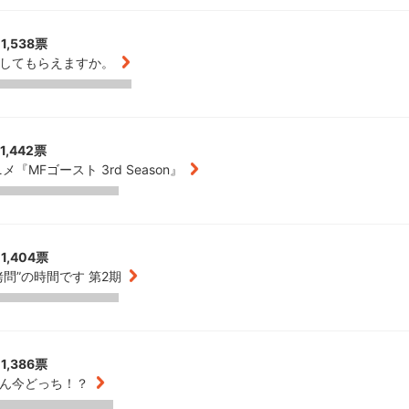
1,538票
してもらえますか。
1,442票
メ『MFゴースト 3rd Season』
1,404票
拷問”の時間です 第2期
1,386票
ん今どっち！？