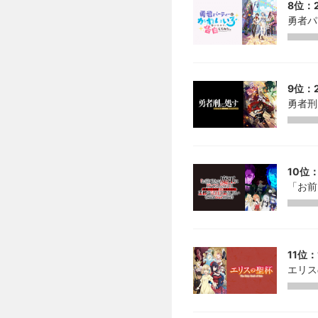
8位：2
勇者パ
9位：2
勇者刑
10位：
「お前
11位：
エリス