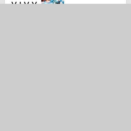
101550
気になる
トモちゃんは女の子！
64239
気になる
艦隊これくしょん -艦これ-
46595
気になる
姫様“拷問”の時間です