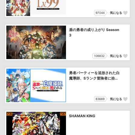
97044
気になる
盾の勇者の成り上がり Season
3
106832
気になる
勇者パーティーを追放された白
魔導師、Sランク冒険者に拾わ
れる ～この白魔導師が規格外
すぎる～
83669
気になる
SHAMAN KING