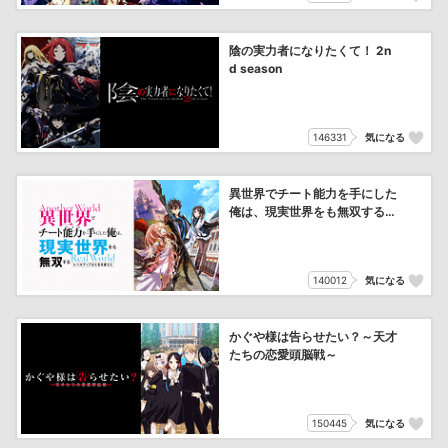
陰の実力者になりたくて！ 2n
d season
146331
気になる
異世界でチート能力を手にした
俺は、現実世界をも無双する
～レベルアップは人生を変えた
～
140012
気になる
かぐや様は告らせたい？～天才
たちの恋愛頭脳戦～
150445
気になる