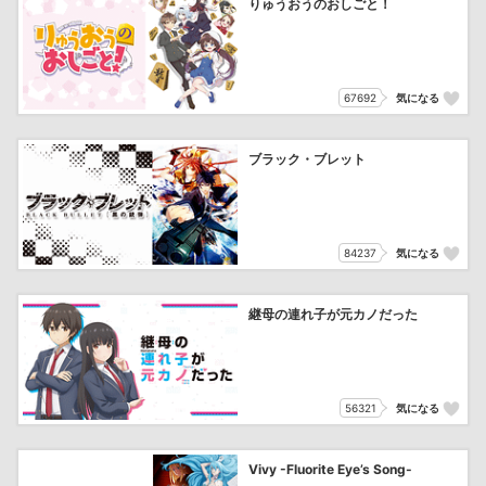
りゅうおうのおしごと！
67692
気になる
ブラック・ブレット
84237
気になる
継母の連れ子が元カノだった
56321
気になる
Vivy -Fluorite Eye’s Song-