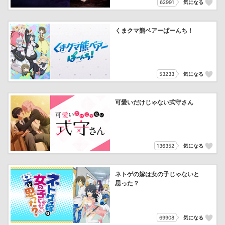
62991
気になる
くまクマ熊ベアーぱーんち！
53233
気になる
可愛いだけじゃない式守さん
136352
気になる
ネトゲの嫁は女の子じゃないと
思った？
69908
気になる