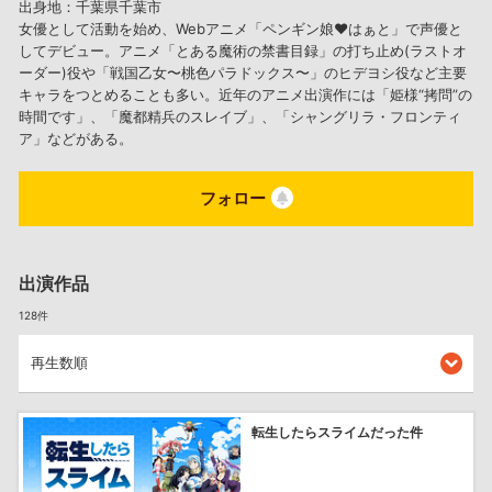
出身地：千葉県千葉市
女優として活動を始め、Webアニメ「ペンギン娘♥はぁと」で声優と
してデビュー。アニメ「とある魔術の禁書目録」の打ち止め(ラストオ
ーダー)役や「戦国乙女〜桃色パラドックス〜」のヒデヨシ役など主要
キャラをつとめることも多い。近年のアニメ出演作には「姫様“拷問”の
時間です」、「魔都精兵のスレイブ」、「シャングリラ・フロンティ
ア」などがある。
フォロー
出演作品
128件
転生したらスライムだった件