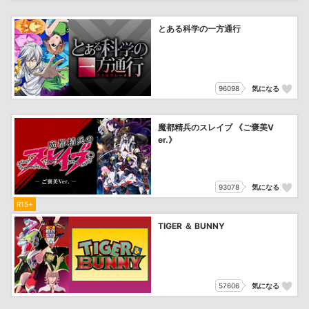
とある科学の一方通行
96098
気になる
魔都精兵のスレイブ 《ご褒美V
er.》
93078
気になる
R15+
TIGER ＆ BUNNY
57606
気になる