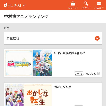
ログイン
さがす
メニュー
中村博アニメランキング
11件
いずれ最強の錬金術師？
77448
気になる
おかしな転生