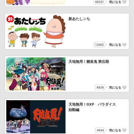
68331
気になる
新あたしンち
12662
気になる
天地無用！魎皇鬼 第伍期
8828
気になる
天地無用！GXP パラダイス
始動編
4944
気になる