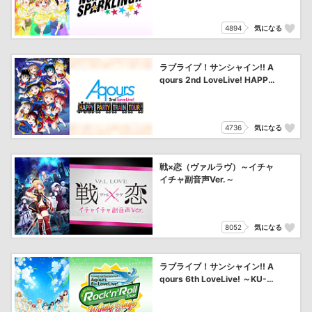
4894
気になる
ラブライブ！サンシャイン!! A
qours 2nd LoveLive! HAPPY
PARTY TRAIN TOUR
4736
気になる
戦×恋（ヴァルラヴ）～イチャ
イチャ副音声Ver.～
8052
気になる
ラブライブ！サンシャイン!! A
qours 6th LoveLive! ～KU-R
U-KU-RU Rock ’n’ Roll TOUR
～ ＜WINDY STAGE＞