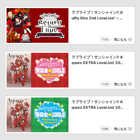
ラブライブ！サンシャイン!! G
uilty Kiss 2nd LoveLive! ～Re
turn To Love ♡ Kiss Kiss Kis
s～
1150
気になる
ラブライブ！サンシャイン!! A
qours EXTRA LoveLive! 202
3 ～It’s a 無限大☆WORLD～
＜Valentine’s Day Concert＞
1130
気になる
ラブライブ！サンシャイン!! A
qours EXTRA LoveLive! 202
3 ～It’s a 無限大☆WORLD～
＜White Day Concert＞
1098
気になる