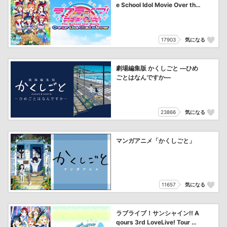
e School Idol Movie Over the
Rainbow
17903
気になる
劇場編集版 かくしごと ―ひめ
ごとはなんですか―
23866
気になる
マンガアニメ「かくしごと」
11657
気になる
ラブライブ！サンシャイン!! A
qours 3rd LoveLive! Tour ～