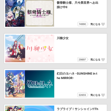
骸骨騎士様、只今異世界へお出
掛け中Ⅱ
74990
気になる
川柳少女
29897
気になる
幻日のヨハネ -SUNSHINE in t
he MIRROR-
32655
気になる
ラブライブ！サンシャイン!!Th