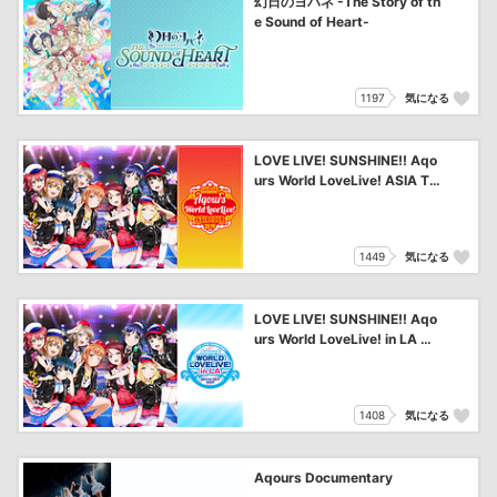
幻日のヨハネ -The Story of th
e Sound of Heart-
1197
気になる
LOVE LIVE! SUNSHINE!! Aqo
urs World LoveLive! ASIA TO
UR 2019
1449
気になる
LOVE LIVE! SUNSHINE!! Aqo
urs World LoveLive! in LA ～
BRAND NEW WAVE～
1408
気になる
Aqours Documentary