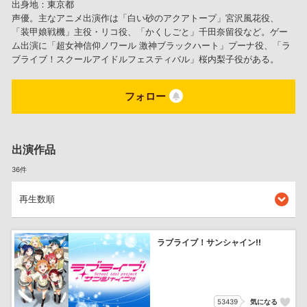
出身地：東京都
声優。主なアニメ出演作は「白い砂のアクアトープ」宮沢風花役、
「装甲娘戦機」主役・リコ役、「かくしごと」千田奈留役など。ゲー
ム出演に「超女神信仰ノワール 激神ブラックハート」プーナ役、「ラ
ブライブ！スクールアイドルフェスティバル」桜内梨子役がある。
フォロー
出演作品
36件
ラブライブ！サンシャイン!!
53439
気になる