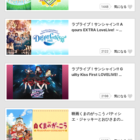
1448
気になる
ラブライブ！サンシャイン!! A
qours EXTRA LoveLive! ～DR
EAMY CONCERT 2021～
2122
気になる
ラブライブ！サンシャイン!! G
uilty Kiss First LOVELIVE! ～
New Romantic Sailors～
2198
気になる
映画くまのがっこう パティシ
エ・ジャッキーとおひさまのス
イーツ