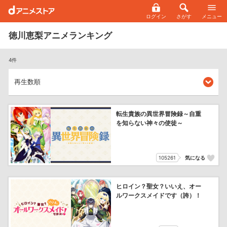
ログイン
さがす
メニュー
徳川恵梨アニメランキング
4件
転生貴族の異世界冒険録～自重
を知らない神々の使徒～
105261
気になる
ヒロイン？聖女？いいえ、オー
ルワークスメイドです（誇）！