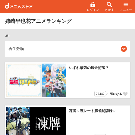
ログイン
さがす
メニュー
姉崎早也花アニメランキング
3件
いずれ最強の錬金術師？
77447
気になる
凍牌～裏レート麻雀闘牌録～