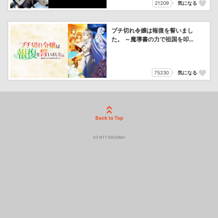
21209
気になる
ブチ切れ令嬢は報復を誓いまし
た。 ～魔導書の力で祖国を叩
き潰します～
75230
気になる
Back to Top
(C) NTT DOCOMO