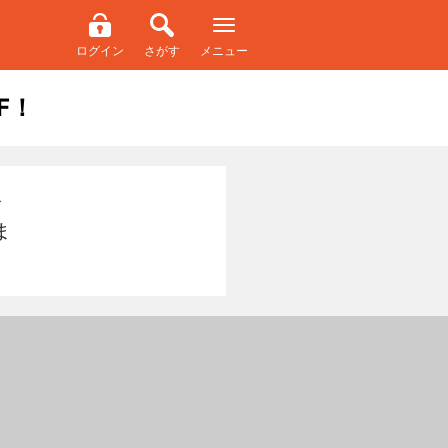
ログイン
さがす
メニュー
F！
を
ま