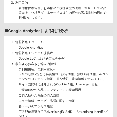
利用目的
著作権保護管理、お客様のご視聴履歴の管理、本サービスの品
質向上、分析及び、本サービス提供の際のお客様識別の目的で
利用いたします。
■Google Analyticsによる利用分析
情報収集モジュール
Google Analytics
情報収集モジュール提供者
Google LLCおよびその完全子会社
収集するお客さま端末内情報
ご利用機種、ご利用状況※
（※ご利用状況とは会員情報、設定情報、接続回線情報、各コン
テンツのコンテンツ情報、操作情報、決済情報を含みます。）
サイト訪問時に通知されるCookie情報、UserAgent情報
ご視聴頂いた作品（コンテンツ）の視聴履歴
ご購入頂いた商品の購入履歴
エラー情報、サービス品質に関する情報
各ページのアクセス履歴
広告配信用識別子(AdvertisingID(AdID)、Advertising Identifier(I
DFA)）