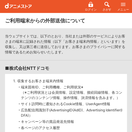
ログイン
さがす
メニュー
ご利用端末からの外部送信について
当ウェブサイトでは、以下のとおり、当社または外部のサービスによりお客
さまの端末に記録された情報（以下「お客さま端末内情報」といいます）を
収集し、又は第三者に送信しております。お客さまのプライバシーに関する
情報であるためお知らせいたします。
■株式会社NTTドコモ
収集するお客さま端末内情報
端末固有ID、ご利用機種、ご利用状況※
（※ご利用状況とは会員情報、設定情報、接続回線情報、各コン
テンツのコンテンツ情報、操作情報、決済情報を含みます。）
サイト訪問時に通知されるCookie情報、UserAgent情報
広告配信用識別子(AdvertisingID(AdID)、Advertising Identifier(I
DFA)）
キャンペーン等の賞品発送先情報
各ページのアクセス履歴