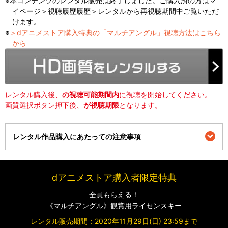
本コンテンツのレンタル販売は終了しました。
ご購入済の方はマ
イページ＞視聴履歴履歴＞レンタルから再視聴期間中ご覧いただ
けます。
＞dアニメストア購入特典の「マルチアングル」視聴方法はこちら
から
レンタル購入後、
の視聴可能期間内
に視聴を開始してください。
画質選択ボタン押下後、
が視聴期限
となります。
レンタル作品購入にあたっての注意事項
この商品の支払い方法
【dポイント】【ドコモ払い】【dカード】【クレジットカード】
dアニメストア購入者限定特典
※dポイントでのお支払いは、ネットワーク暗証番号が必要となります
※ドコモ払いでのお支払いは、ドコモ回線契約者のみ可能です。spモード
全員もらえる！
パスワードが必要となります
《マルチアングル》観賞用ライセンスキー
購入条件
レンタル販売期間：
2020年11月29日(日) 23:59まで
・dアニメストア会員の方