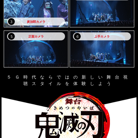
炭治郎カメラ
正面カメラ
上手カメラ
５Ｇ時代ならではの新しい舞台視
聴スタイルを体験しよう