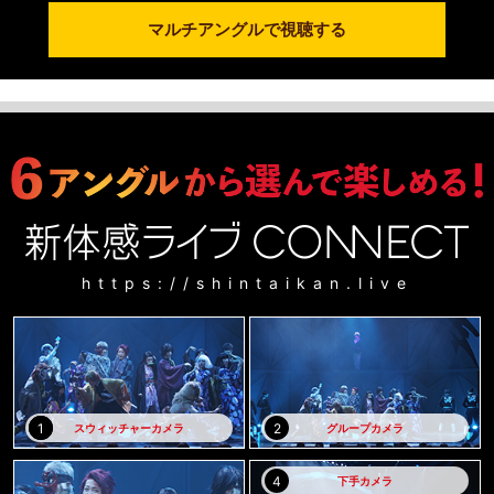
・下記いずれかのデバイスからアクセスできる方
マルチアングルで視聴する
【Android】dアニメストアアプリ
【iOS】ブラウザ
【PC】
視聴可能デバイス
・下記いずれかのデバイスからアクセスできる方
【Android】dアニメストアアプリ
【iOS】dアニメストアアプリ
(※購入はブラウザからのみ可能)
【PC】【Chromecast】【ドコモテレビターミナル】【FireTV】【Andor
idTV】【popIn Aladdin】【プレイステーション 4】
視聴方法
【ドコモテレビターミナル】【AndroidTV】【FireTV】【popIn Aladdi
https://shintaikan.live
n】【プレイステーション 4】
マイページ→レンタル中
マイページ→視聴履歴
【上記以外】
マイページ→視聴履歴
⇒
レンタル販売について詳しくみる
スウィッチャーカメラ
グループカメラ
下手カメラ