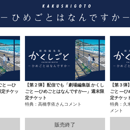
ごと ―ひ
【第２弾】配信でも「劇場編集版 かくし
【第３弾
限定チケッ
ごと ―ひめごとはなんですか―」週末限
ごと ―
定チケット
定チケッ
特典：高橋李依さんコメント
特典：久
メント
販売終了