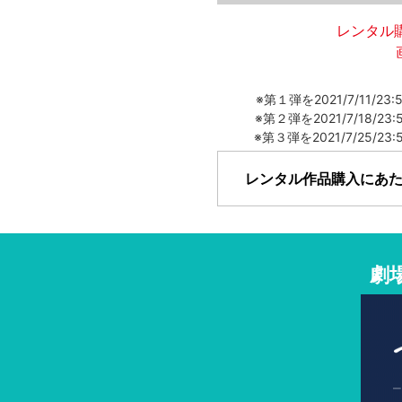
レンタル
※第１弾を2021/7/1
※第２弾を2021/7/1
※第３弾を2021/7/2
レンタル作品購入にあ
この商品の支払い方法
【dポイント】【ドコモ払
劇
※dポイントでのお支払い
※ドコモ払いでのお支払い
購入条件
・dアニメストア会員の方
・下記いずれかのデバイス
【Android】dアニメスト