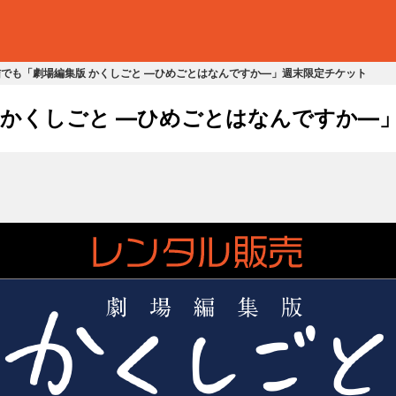
信でも「劇場編集版 かくしごと ―ひめごとはなんですか―」週末限定チケット
 かくしごと ―ひめごとはなんですか―