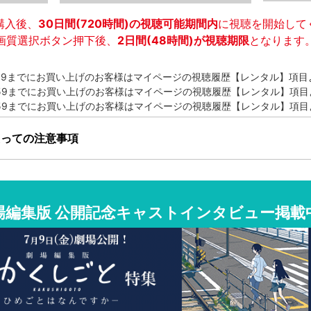
購入後、
30日間(720時間)
の視聴可能期間内
に視聴を開始して
画質選択ボタン押下後、
2日間(48時間)
が視聴期限
となります
1/23:59までにお買い上げのお客様はマイページの視聴履歴【レンタル】
8/23:59までにお買い上げのお客様はマイページの視聴履歴【レンタル】
5/23:59までにお買い上げのお客様はマイページの視聴履歴【レンタル】
たっての注意事項
い】【dカード】【クレジットカード】
場編集版 公開記念
キャストインタビュー掲載
は、ネットワーク暗証番号が必要となります
は、ドコモ回線契約者のみ可能です。spモードパスワードが必要となり
からアクセスできる方
アアプリ