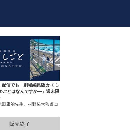
】配信でも「劇場編集版 かくし
ひめごとはなんですか―」週末限
ト
米田康治先生、村野佑太監督コ
販売終了