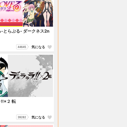
Eる-とらぶる- ダークネス2n
気になる
44645
!×２ 転
気になる
39282