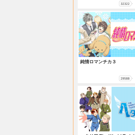
32322
純情ロマンチカ３
29588