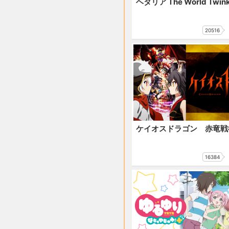
ヘタリア The World Twink
20516
ケイオスドラゴン 赤竜戦
16384