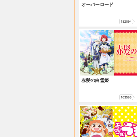
オーバーロード
182094
赤髪の白雪姫
103566