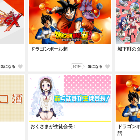
ドラゴンボール超
城下町の
気になる
気になる
36194
おくさまが生徒会長！
ドラゴンボ
話