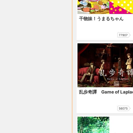
干物妹！うまるちゃん
77907
乱歩奇譚 Game of Lapla
56075