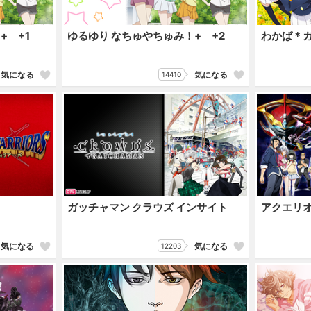
+ +1
ゆるゆり なちゅやちゅみ！+ +2
わかば＊
気になる
気になる
14410
ガッチャマン クラウズ インサイト
アクエリ
気になる
気になる
12203