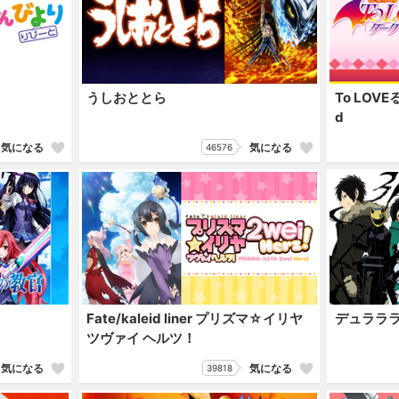
うしおととら
To LOV
d
気になる
気になる
46576
Fate/kaleid liner プリズマ☆イリヤ
デュラララ!
ツヴァイ ヘルツ！
気になる
気になる
39818