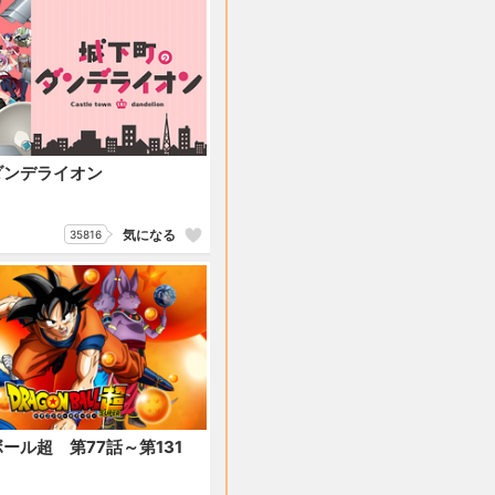
ダンデライオン
気になる
35816
ール超 第77話～第131