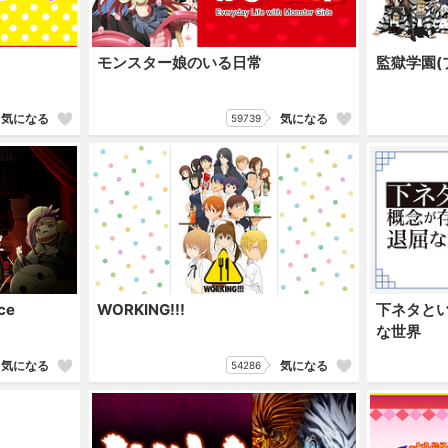
モンスター娘のいる日常
監獄学園(
気になる
気になる
59739
ce
WORKING!!!
下ネタと
な世界
気になる
気になる
54286