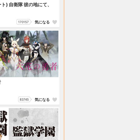
ート) 自衛隊 彼の地にて、
り
気になる
170157
者
気になる
83745