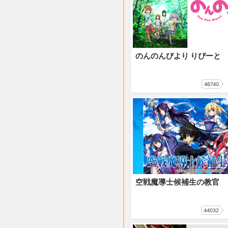
のんのんびより りぴーと
46740
空戦魔導士候補生の教官
44032