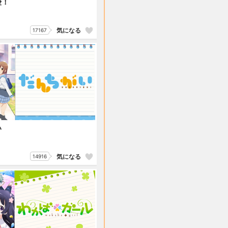
優！
気になる
17167
い
気になる
14916