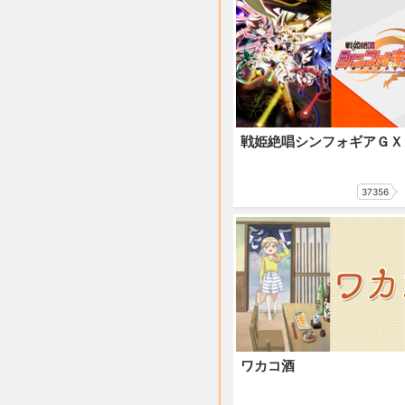
戦姫絶唱シンフォギアＧＸ
37356
ワカコ酒