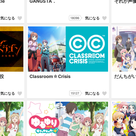
le
GANGSTA．
それが声
気になる
気になる
18096
役
Classroom☆Crisis
だんちが
気になる
気になる
15127