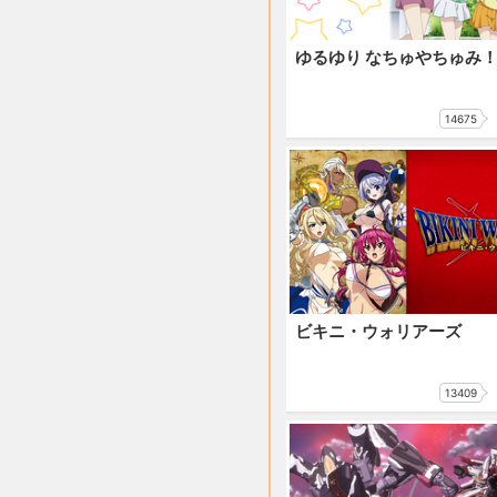
ゆるゆり なちゅやちゅみ！
14675
ビキニ・ウォリアーズ
13409