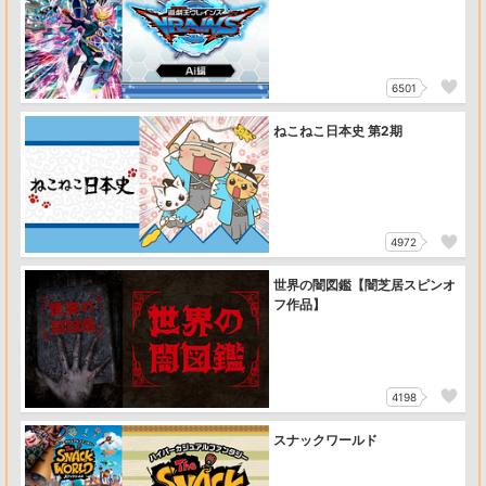
6501
ねこねこ日本史 第2期
4972
世界の闇図鑑【闇芝居スピンオ
フ作品】
4198
スナックワールド