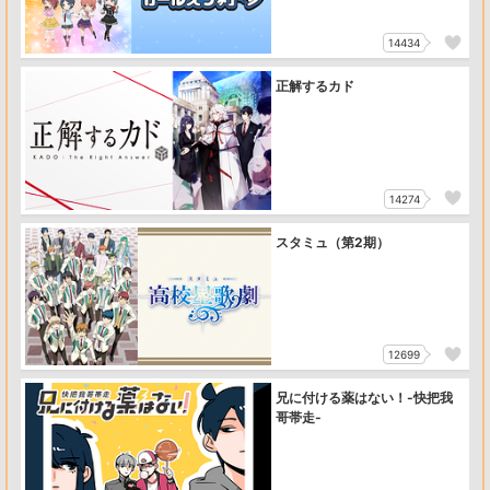
14434
正解するカド
14274
スタミュ（第2期）
12699
兄に付ける薬はない！-快把我
哥帯走-