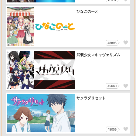
ひなこのーと
48895
武装少女マキャヴェリズム
45660
サクラダリセット
45056