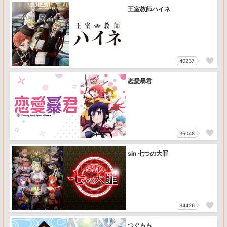
王室教師ハイネ
40237
恋愛暴君
36048
sin 七つの大罪
34426
つぐもも