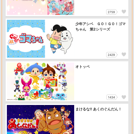
2759
少年アシベ ＧＯ！ＧＯ！ゴマ
ちゃん 第2シリーズ
2429
オトッペ
1434
まけるな!! あくのぐんだん！