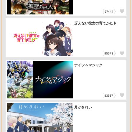
97444
冴えない彼女の育てかた♭
95573
ナイツ＆マジック
83587
月がきれい