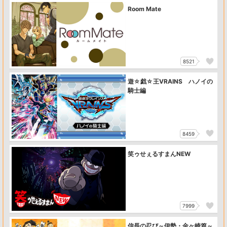
Room Mate
8521
遊☆戯☆王VRAINS ハノイの
騎士編
8459
笑ゥせぇるすまんNEW
7999
信長の忍び～伊勢・金ヶ崎篇～