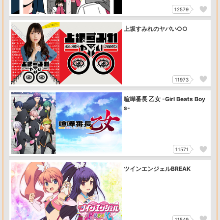
12579
上坂すみれのヤバい○○
11973
喧嘩番長 乙女 -Girl Beats Boy
s-
11571
ツインエンジェルBREAK
11549