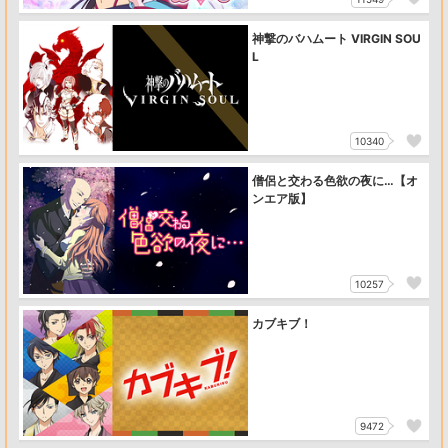
神撃のバハムート VIRGIN SOU
L
10340
僧侶と交わる色欲の夜に…【オ
ンエア版】
10257
カブキブ！
9472