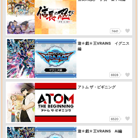
7441
遊☆戯☆王VRAINS イグニス
編
6928
アトム ザ・ビギニング
6520
遊☆戯☆王VRAINS Ai編