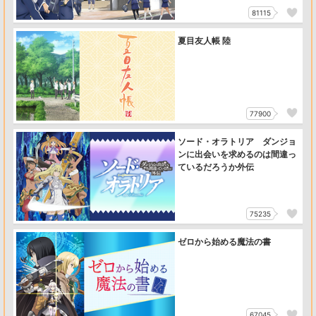
81115
夏目友人帳 陸
77900
ソード・オラトリア ダンジョ
ンに出会いを求めるのは間違っ
ているだろうか外伝
75235
ゼロから始める魔法の書
67045