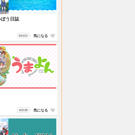
いぼう日誌
気になる
65020
気になる
40039