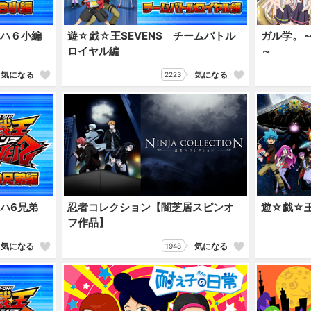
ーハ６小編
遊☆戯☆王SEVENS チームバトル
ガル学。
ロイヤル編
～
気になる
気になる
2223
ーハ6兄弟
忍者コレクション【闇芝居スピンオ
遊☆戯☆王
フ作品】
気になる
気になる
1948