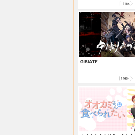
17184
GIBIATE
14654