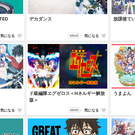
TED
デカダンス
放課後て
気になる
気になる
69545
ド級編隊エグゼロス＜Hネルギー解放
うまよん
版＞
気になる
気になる
49593