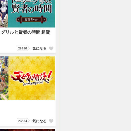
グリルと賢者の時間 超賢
気になる
28926
！
気になる
23654