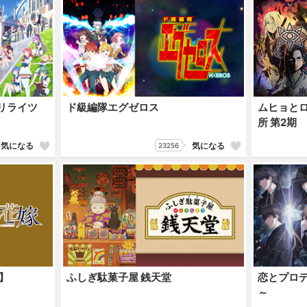
ピスリライツ
ド級編隊エグゼロス
ムヒョと
所 第2期
気になる
気になる
23256
】
ふしぎ駄菓子屋 銭天堂
恋とプロデ
～