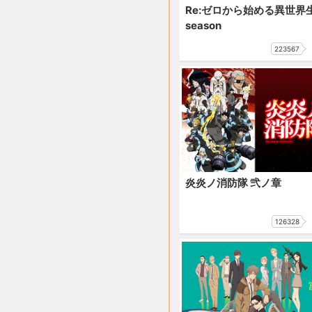
Re:ゼロから始める異世界生
season
223567
炎炎ノ消防隊 弐ノ章
126328