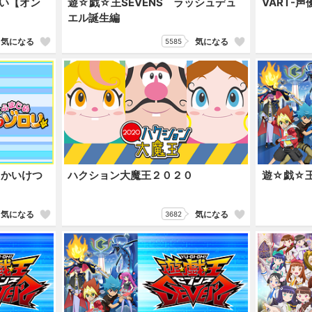
い【オン
遊☆戯☆王SEVENS ラッシュデュ
VART-
エル誕生編
気になる
気になる
5585
 かいけつ
ハクション大魔王２０２０
遊☆戯☆王
気になる
気になる
3682