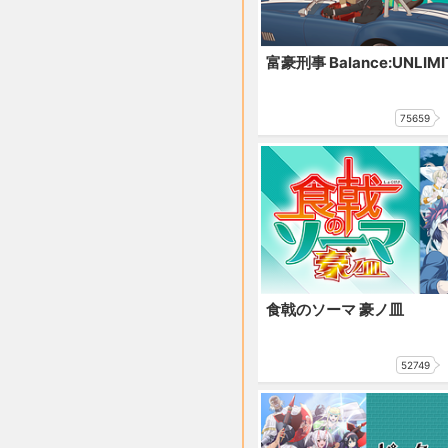
富豪刑事 Balance:UNLIMI
75659
食戟のソーマ 豪ノ皿
52749