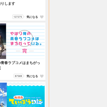
借りします
気になる
127275
の青春ラブコメはまちがっ
完
気になる
87569