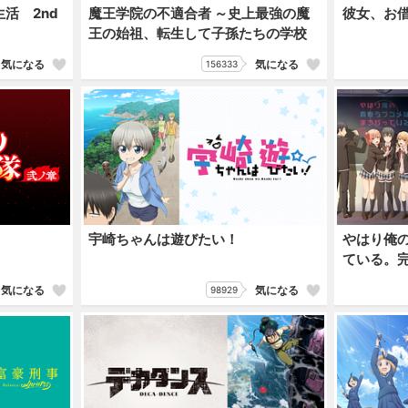
活 2nd
魔王学院の不適合者 ～史上最強の魔
彼女、お
王の始祖、転生して子孫たちの学校
へ通う～
気になる
気になる
156333
宇崎ちゃんは遊びたい！
やはり俺
ている。
気になる
気になる
98929