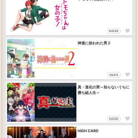
64249
神達に拾われた男２
55415
真・進化の実～知らないうちに
勝ち組人生～
54330
HIGH CARD