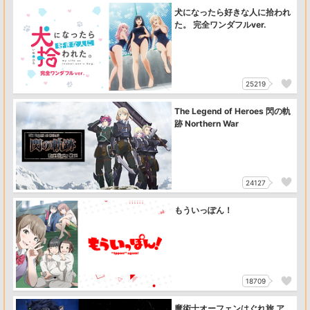
犬になったら好きな人に拾われ
た。 完全ワンダフルver.
25219
The Legend of Heroes 閃の軌
跡 Northern War
24127
もういっぽん！
18709
魔術士オーフェンはぐれ旅 ア