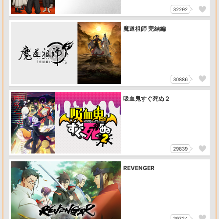
32292
魔道祖師 完結編
30886
吸血鬼すぐ死ぬ２
29839
REVENGER
29724