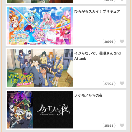
ひろがるスカイ！プリキュア
28936
イジらないで、長瀞さん 2nd
Attack
27924
ノケモノたちの夜
25663