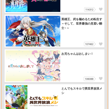
114312
英雄王、武を極めるため転生す
～そして、世界最強の見習い騎
士♀～
107462
お兄ちゃんはおしまい！
106088
とんでもスキルで異世界放浪メ
シ