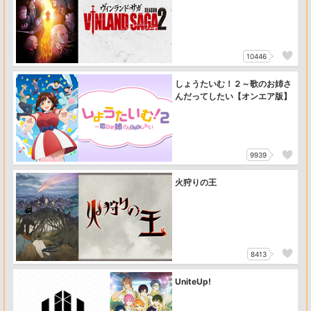
10446
しょうたいむ！２～歌のお姉さ
んだってしたい【オンエア版】
9939
火狩りの王
8413
UniteUp!