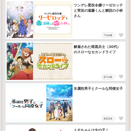
ツンデレ悪役令嬢リーゼロッテ
と実況の遠藤くんと解説の小林
さん
72448
解雇された暗黒兵士（30代）
のスローなセカンドライフ
67246
氷属性男子とクールな同僚女子
65204
トモちゃんは女の子！