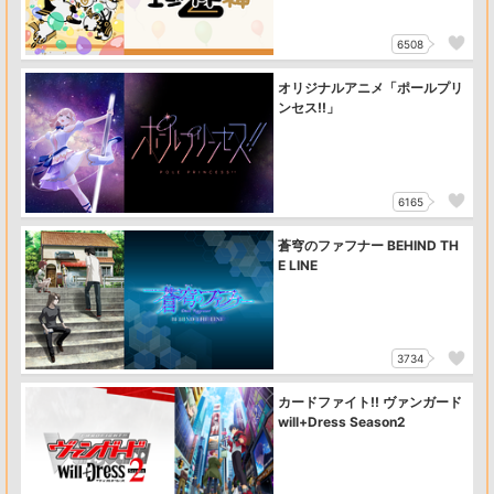
6508
オリジナルアニメ「ポールプリ
ンセス!!」
6165
蒼穹のファフナー BEHIND TH
E LINE
3734
カードファイト!! ヴァンガード
will+Dress Season2