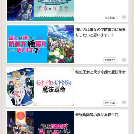
143596
痛いのは嫌なので防御力に極振
りしたいと思います。2
139127
転生王女と天才令嬢の魔法革命
121756
最強陰陽師の異世界転生記