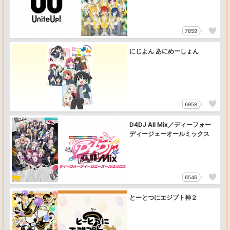
7859
にじよん あにめーしょん
6958
D4DJ All Mix／ディーフォー
ディージェーオールミックス
6546
とーとつにエジプト神２