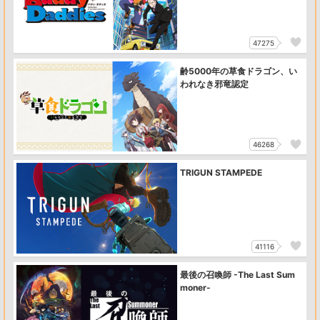
47275
齢5000年の草食ドラゴン、い
われなき邪竜認定
46268
TRIGUN STAMPEDE
41116
最後の召喚師 -The Last Sum
moner-