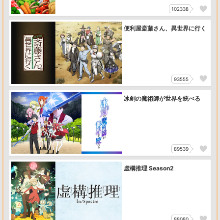
102338
便利屋斎藤さん、異世界に行く
93555
冰剣の魔術師が世界を統べる
89539
虚構推理 Season2
88080