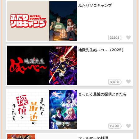
ふたりソロキャンプ
33304
地獄先生ぬ～べ～（2025）
30736
まったく最近の探偵ときたら
29040
フェルマーの料理