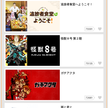
追放者食堂へようこそ！
75591
怪獣８号 第２期
75135
ガチアクタ
72681
雨と君と