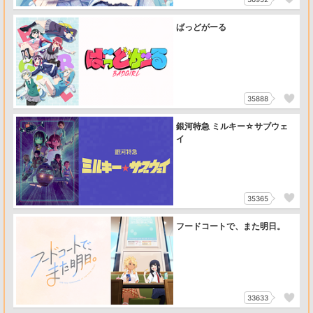
ばっどがーる
35888
銀河特急 ミルキー☆サブウェ
イ
35365
フードコートで、また明日。
33633