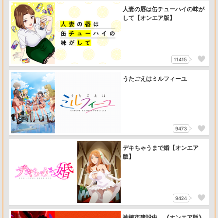
人妻の唇は缶チューハイの味が
して【オンエア版】
11415
うたごえはミルフィーユ
9473
デキちゃうまで婚【オンエア
版】
9424
神椿市建設中。《オンエア版》