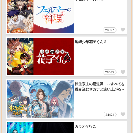
28597
地縛少年花子くん２
28085
転生宗主の覇道譚 ～すべてを
呑み込むサカナと這い上がる～
24421
カラオケ行こ！