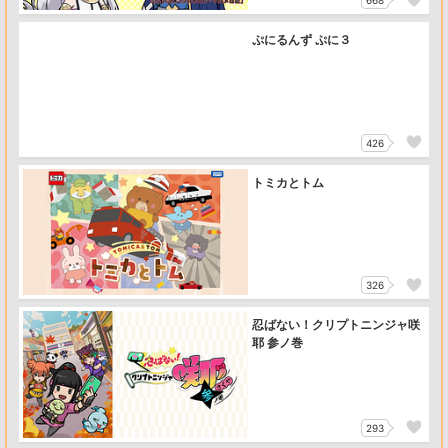
668
ぷにるんず ぷに３
426
トミカとトム
326
忍ばない！クリプトニンジャ咲
耶 参ノ巻
293