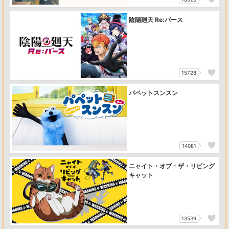
陰陽廻天 Re:バース
15728
パペットスンスン
14081
ニャイト・オブ・ザ・リビング
キャット
13539