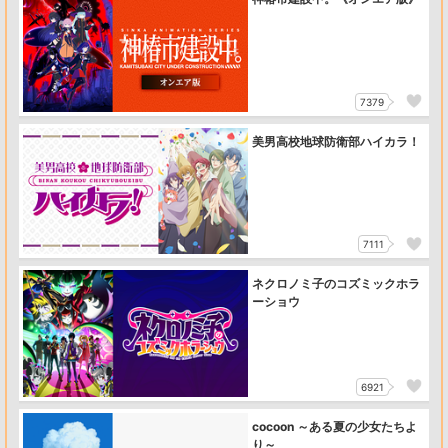
7379
美男高校地球防衛部ハイカラ！
7111
ネクロノミ子のコズミックホラ
ーショウ
6921
cocoon ～ある夏の少女たちよ
り～