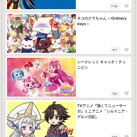
1108
ネコのクラちゃん ～Ordinary
days～
917
シークレット キャッチ！ティ
ニピン
763
TVアニメ『強くてニューサー
ガ』ミニアニメ「シルドニア・
グルメ日記」