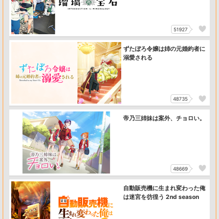
51927
ずたぼろ令嬢は姉の元婚約者に
溺愛される
48735
帝乃三姉妹は案外、チョロい。
48669
自動販売機に生まれ変わった俺
は迷宮を彷徨う 2nd season