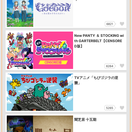
6821
New PANTY ＆ STOCKING wi
th GARTERBELT【CENSORE
D版】
6264
TVアニメ「ちびゴジラの逆
襲」
5265
闇芝居 十五期