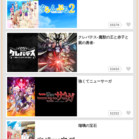
55579
クレバテス-魔獣の王と赤子と
屍の勇者-
53433
強くてニューサーガ
52252
瑠璃の宝石