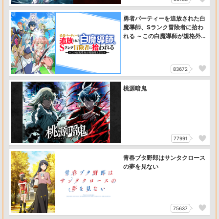
勇者パーティーを追放された白
魔導師、Sランク冒険者に拾わ
れる ～この白魔導師が規格外
すぎる～
83672
桃源暗鬼
77991
青春ブタ野郎はサンタクロース
の夢を見ない
75637