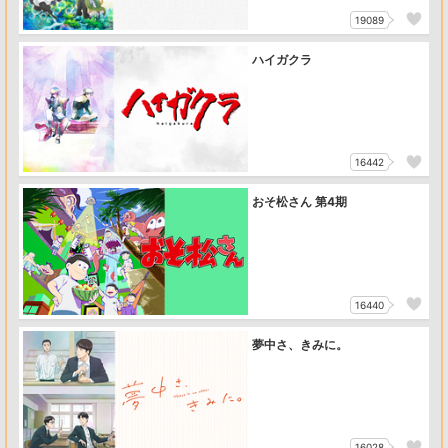
19089
ハイガクラ
16442
おそ松さん 第4期
16440
夢中さ、きみに。
16028