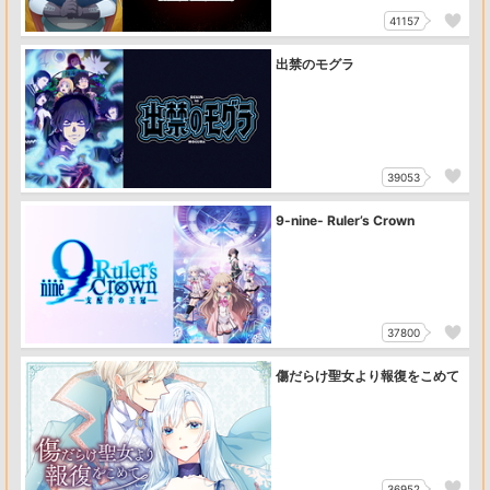
41157
出禁のモグラ
39053
9-nine- Ruler’s Crown
37800
傷だらけ聖女より報復をこめて
36952