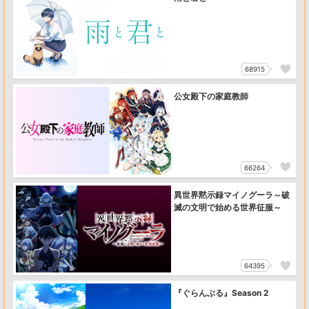
68915
公女殿下の家庭教師
66264
異世界黙示録マイノグーラ～破
滅の文明で始める世界征服～
64395
『ぐらんぶる』Season 2