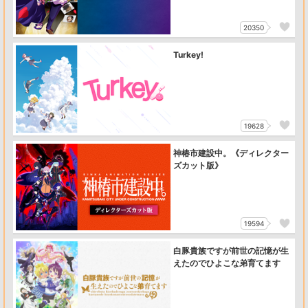
20350
Turkey!
19628
神椿市建設中。《ディレクター
ズカット版》
19594
白豚貴族ですが前世の記憶が生
えたのでひよこな弟育てます