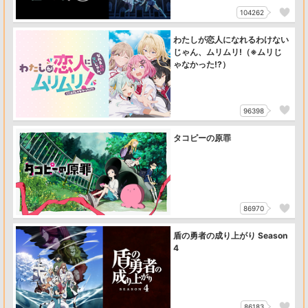
104262
わたしが恋人になれるわけない
じゃん、ムリムリ!（※ムリじ
ゃなかった!?）
96398
タコピーの原罪
86970
盾の勇者の成り上がり Season
4
86183