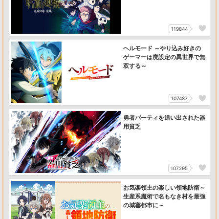
119844
ヘルモード ～やり込み好きの
ゲーマーは廃設定の異世界で無
双する～
107487
勇者パーティを追い出された器
用貧乏
107295
お気楽領主の楽しい領地防衛～
生産系魔術で名もなき村を最強
の城塞都市に～