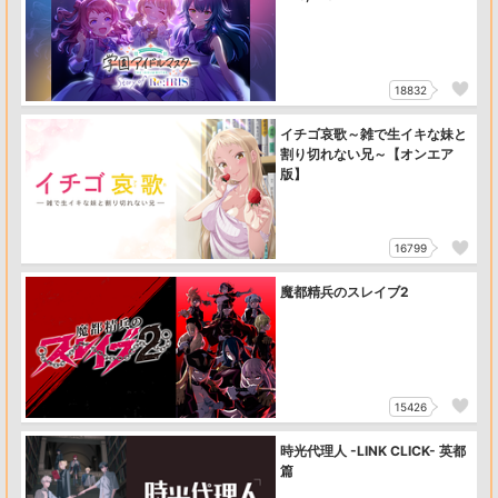
18832
イチゴ哀歌～雑で生イキな妹と
割り切れない兄～【オンエア
版】
16799
魔都精兵のスレイブ2
15426
時光代理人 -LINK CLICK- 英都
篇