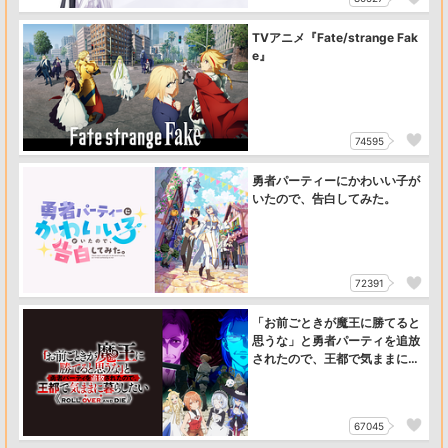
TVアニメ『Fate/strange Fak
e』
74595
勇者パーティーにかわいい子が
いたので、告白してみた。
72391
「お前ごときが魔王に勝てると
思うな」と勇者パーティを追放
されたので、王都で気ままに暮
らしたい
67045