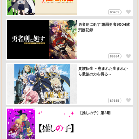
90205
勇者刑に処す 懲罰勇者9004隊
刑務記録
88884
貴族転生 ～恵まれた生まれか
ら最強の力を得る～
87655
【推しの子】第3期