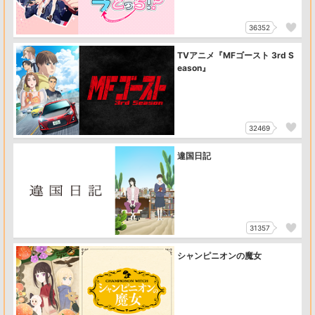
36352
TVアニメ『MFゴースト 3rd S
eason』
32469
違国日記
31357
シャンピニオンの魔女