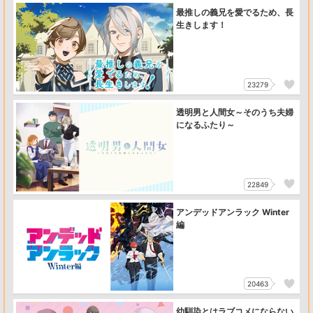
最推しの義兄を愛でるため、長
生きします！
23279
透明男と人間女～そのうち夫婦
になるふたり～
22849
アンデッドアンラック Winter
編
20463
幼馴染とはラブコメにならない