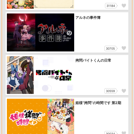
31184
アルネの事件簿
30705
拷問バイトくんの日常
30559
姫様“拷問”の時間です 第2期
30034