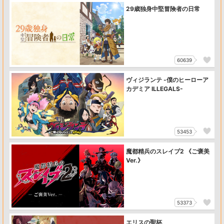
29歳独身中堅冒険者の日常
60639
ヴィジランテ -僕のヒーローア
カデミア ILLEGALS-
53453
魔都精兵のスレイブ2 《ご褒美
Ver.》
53373
エリスの聖杯