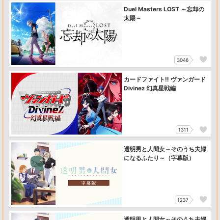
Duel Masters LOST ～忘却の
太陽～
3046
カードファイト!! ヴァンガード
Divinez 幻真星戦編
1311
透明男と人間女～そのうち夫婦
になるふたり～（字幕版）
1237
透明男と人間女～そのうち夫婦