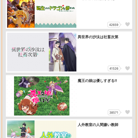
42659
異世界の沙汰は社畜次第
41526
魔王の娘は優しすぎる!!
38571
人外教室の人間嫌い教師