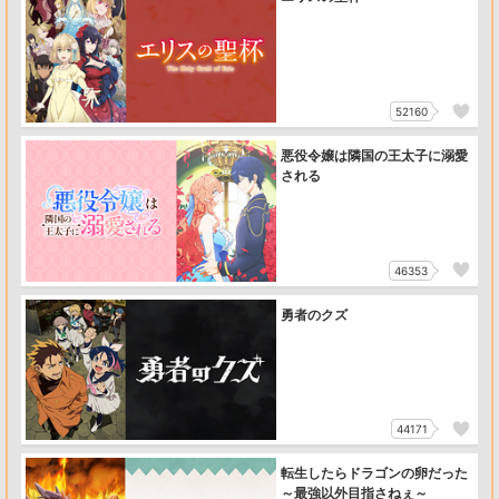
52160
悪役令嬢は隣国の王太子に溺愛
される
46353
勇者のクズ
44171
転生したらドラゴンの卵だった
～最強以外目指さねぇ～