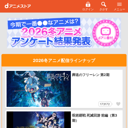
ログイン
さがす
メニュー
2026冬アニメ配信ラインナップ
葬送のフリーレン 第2期
173172
呪術廻戦 死滅回游 前編（第3
期）