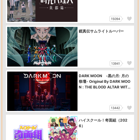
15094
鎧真伝サムライトルーパー
13941
DARK MOON -黒の月: 月の
祭壇- Original By DARK MOO
N : THE BLOOD ALTAR WITH
ENHYPEN
13442
ハイスクール！奇面組（202
6）