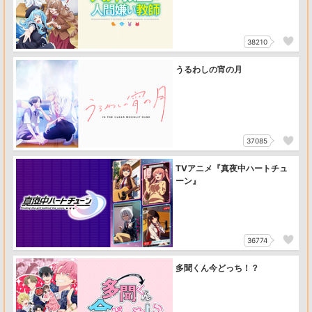
38210
うるわしの宵の月
37085
TVアニメ『真夜中ハートチュ
ーン』
36774
多聞くん今どっち！？