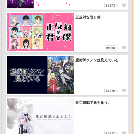
85973
正反対な君と僕
85316
魔術師クノンは見えている
84929
死亡遊戯で飯を食う。
80527