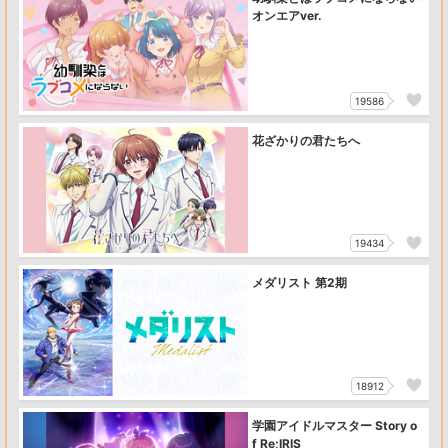
オンエアver.
19586
花ざかりの君たちへ
19434
メダリスト 第2期
18912
学園アイドルマスター Story o
f Re;IRIS