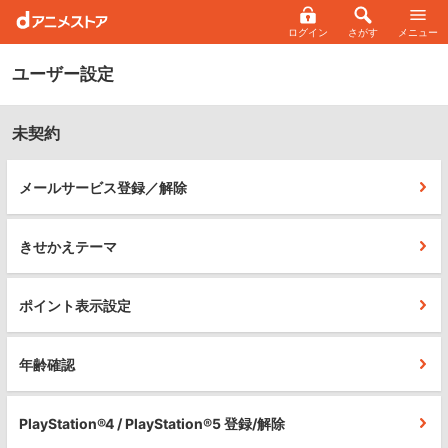
ログイン
さがす
メニュー
ユーザー設定
未契約
メールサービス登録／解除
きせかえテーマ
ポイント表示設定
年齢確認
PlayStation®4 / PlayStation®5 登録/解除