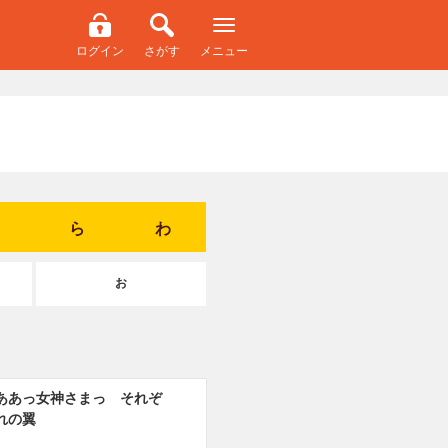
ログイン
さがす
メニュー
ら
わ
お
ああっ女神さまっ それぞ
れの翼