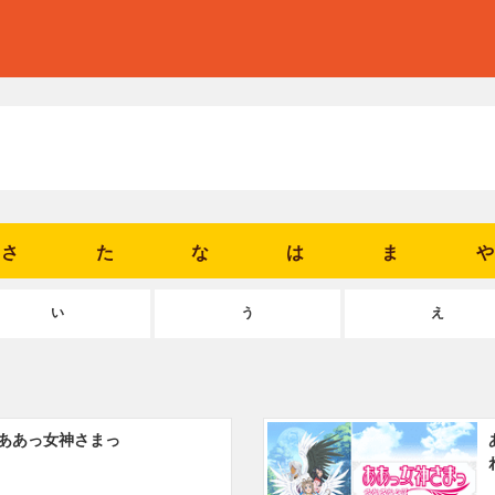
さ
た
な
は
ま
や
い
う
え
ああっ女神さまっ