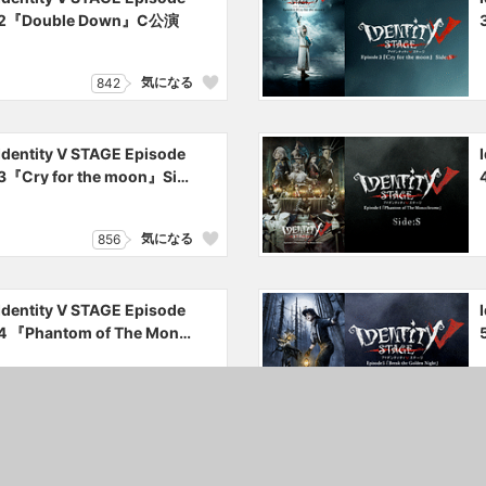
2『Double Down』C公演
気になる
842
Identity V STAGE Episode
3『Cry for the moon』Sid
e:H
気になる
856
Identity V STAGE Episode
4 『Phantom of The Mono
chrome』Side:H
気になる
219
Identity V STAGE Episode