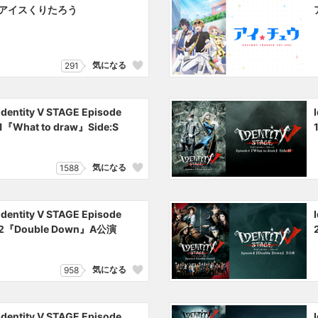
アイスくりたろう
気になる
291
Identity V STAGE Episode
1『What to draw』Side:S
気になる
1588
Identity V STAGE Episode
2『Double Down』A公演
気になる
958
Identity V STAGE Episode