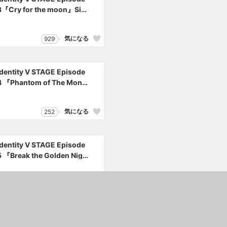
3『Cry for the moon』Sid
e:S
気になる
929
Identity V STAGE Episode
4 『Phantom of The Mono
chrome』Side:S
気になる
252
Identity V STAGE Episode
5 『Break the Golden Nigh
t』side:Gold（探鉱者編）
気になる
240
アイドリッシュセブン