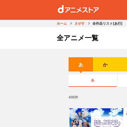
ホーム
さがす
全作品リスト[あ行]
全アニメ一覧
あ
か
あ
495件