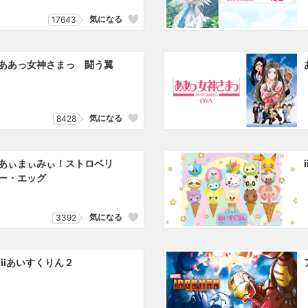
気になる
17643
ああっ女神さまっ 闘う翼
気になる
8428
あぃまぃみぃ！ストロベリ
ー・エッグ
気になる
3392
iiiあいすくりん２