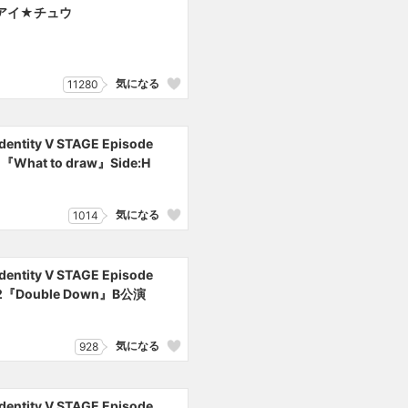
アイ★チュウ
気になる
11280
Identity V STAGE Episode
1『What to draw』Side:H
気になる
1014
Identity V STAGE Episode
2『Double Down』B公演
気になる
928
Identity V STAGE Episode