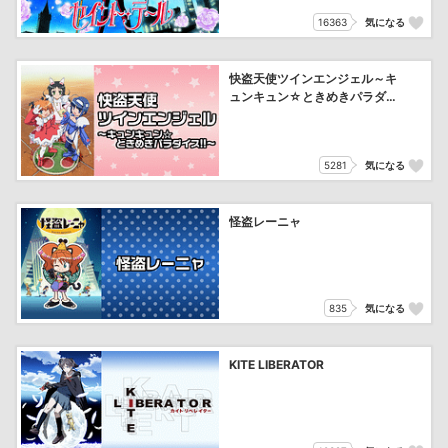
16363
気になる
快盗天使ツインエンジェル～キ
ュンキュン☆ときめきパラダイ
ス!!～
5281
気になる
怪盗レーニャ
835
気になる
KITE LIBERATOR