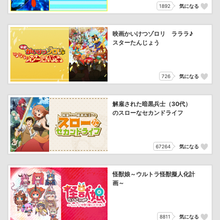
1892
気になる
映画かいけつゾロリ ラララ♪
スターたんじょう
726
気になる
解雇された暗黒兵士（30代）
のスローなセカンドライフ
67264
気になる
怪獣娘～ウルトラ怪獣擬人化計
画～
8811
気になる