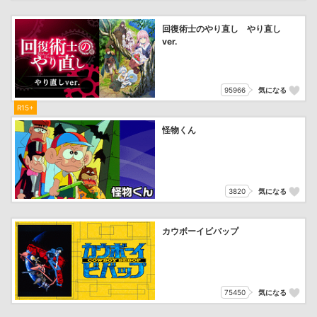
回復術士のやり直し やり直し
ver.
95966
気になる
R15+
怪物くん
3820
気になる
カウボーイビバップ
75450
気になる