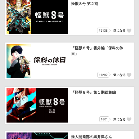
怪獣８号 第２期
75138
気になる
「怪獣８号」番外編「保科の休
日」
11292
気になる
『怪獣８号』第１期総集編
1801
気になる
怪人開発部の黒井津さん