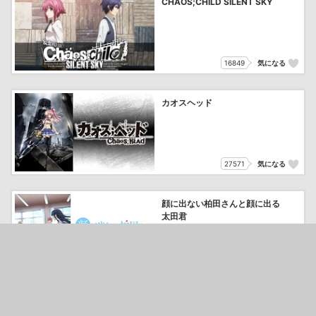
CHAOS;CHILD SILENT SKY
16849
気になる
カオスヘッド
27571
気になる
顔に出ない柏田さんと顔に出る
太田君
45334
気になる
薫る花は凛と咲く