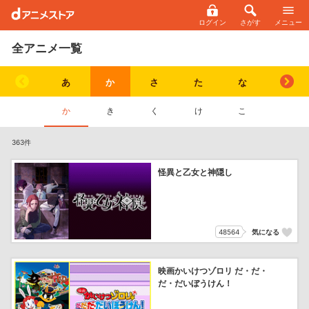
ログイン
さがす
メニュー
全アニメ一覧
あ
か
さ
た
な
は
か
き
く
け
こ
363件
怪異と乙女と神隠し
48564
気になる
映画かいけつゾロリ だ・だ・
だ・だいぼうけん！