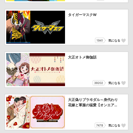
タイガーマスクW
1941
気になる
大正オトメ御伽話
39202
気になる
大正偽りブラヰダル～身代わり
花嫁と軍服の猛愛【オンエア
版】
7478
気になる