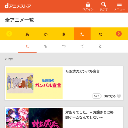
ログイン
さがす
メニュー
全アニメ一覧
あ
か
さ
た
な
は
た
ち
つ
て
と
202件
たあ坊のガンバル宣言
577
気になる
対ありでした。～お嬢さまは格
闘ゲームなんてしない～