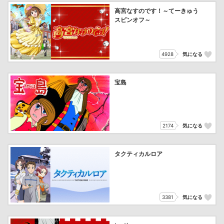
高宮なすのです！～てーきゅう
スピンオフ～
4928
気になる
宝島
2174
気になる
タクティカルロア
3381
気になる