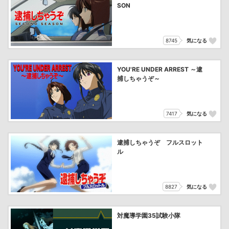
SON
8745
気になる
YOU'RE UNDER ARREST ～逮
捕しちゃうぞ～
7417
気になる
逮捕しちゃうぞ フルスロット
ル
8827
気になる
対魔導学園35試験小隊