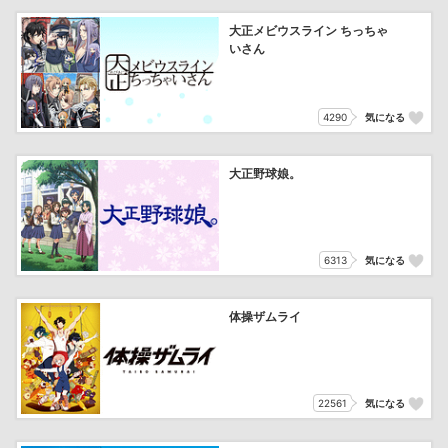
大正メビウスライン ちっちゃ
いさん
4290
気になる
大正野球娘。
6313
気になる
体操ザムライ
22561
気になる