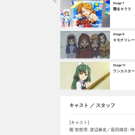
Stage 7
襲名キララ
Stage 9
キモチリレー
Stage 11
ランカスター
キャスト ／ スタッフ
[キャスト]
園 智恵理: 渡辺麻友／藍田織音: