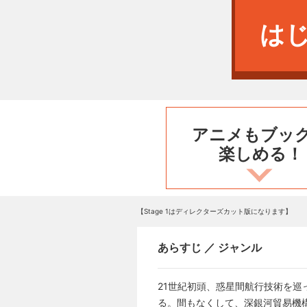
は
アニメもブッ
楽しめる！
【Stage 1はディレクターズカット版になります】
あらすじ ／ ジャンル
21世紀初頭、惑星間航行技術を巡
る。間もなくして、深銀河貿易機構(D