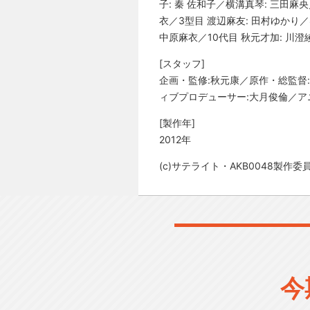
子: 秦 佐和子／横溝真琴: 三田麻
衣／3型目 渡辺麻友: 田村ゆかり／
中原麻衣／10代目 秋元才加: 川澄
[スタッフ]
企画・監修:秋元康／原作・総監督
ィブプロデューサー:大月俊倫／ア
[製作年]
2012年
(c)サテライト・AKB0048製作委
今