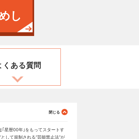
めし
よくある
質問
｢星暦00年｣をもってスタートす
ノ”として規制される“芸能禁止法”が