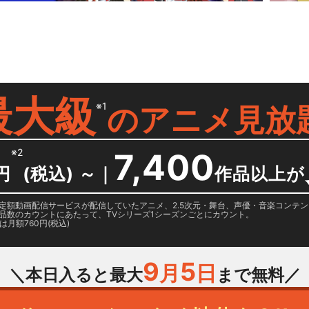
最大級
※1
の
アニメ見放
※2
7,400
円
(税込) ～
｜
作品以上が
日に国内定額動画配信サービスが配信していたアニメ、2.5次元・舞台、声優・音楽コン
品数のカウントにあたって、TVシリーズ1シーズンごとにカウント。
月額760円(税込)
9
5
月
日
＼本日入ると最大
まで無料／