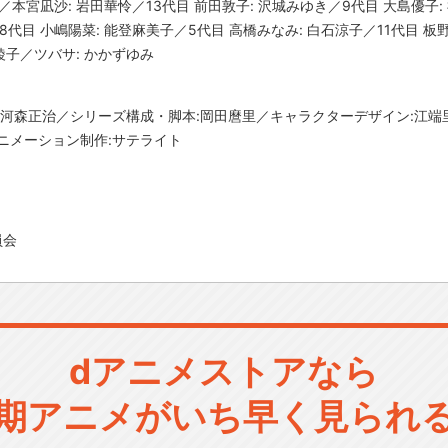
央／本宮凪沙: 岩田華怜／13代目 前田敦子: 沢城みゆき／9代目 大島優子:
8代目 小嶋陽菜: 能登麻美子／5代目 高橋みなみ: 白石涼子／11代目 板野
綾子／ツバサ: かかずゆみ
:河森正治／シリーズ構成・脚本:岡田麿里／キャラクターデザイン:江端
ニメーション制作:サテライト
員会
dアニメストアなら
期アニメがいち早く見られ