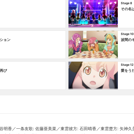
Stage 8
その名は
Stage 10
ション
波間の
Stage 12
再び
愛をう
 仲谷明香／一条友歌: 佐藤亜美菜／東雲彼方: 石田晴香／東雲楚方: 矢神