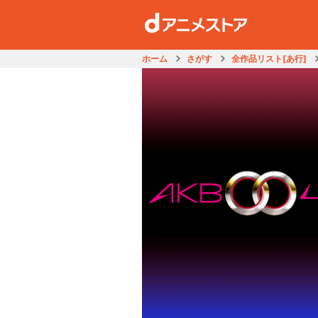
ホーム
さがす
全作品リスト[あ行]