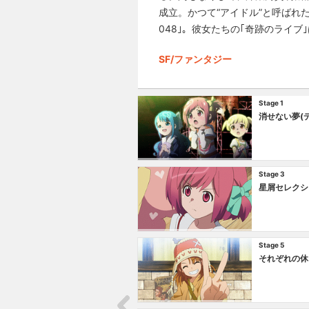
成立。かつて“アイドル”と呼ばれ
048｣。彼女たちの｢奇跡のライ
SF/ファンタジー
Stage 1
消せない夢(
Stage 3
星屑セレクシ
Stage 5
それぞれの休