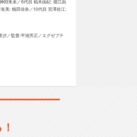
 神田朱未／6代目 柏木由紀: 堀江由
友美: 植田佳奈／10代目 宮澤佐江:
里沙／監督:平池芳正／エグゼプテ
る！