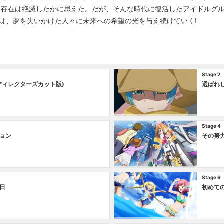
た存在は絶滅したかに思えた。だが、そんな時代に復活したアイドルグルー
ブ｣は、夢を失いかけた人々に未来への希望の光を与え続けていく!
Stage 2
ディレクターズカット版)
選ばれ
Stage 4
ョン
その努
Stage 6
日
初めて