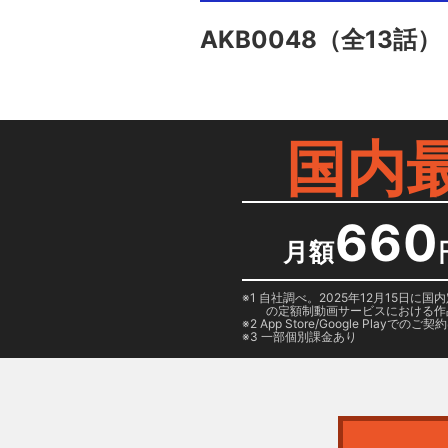
AKB0048
（全13話）
国内
660
月額
1 自社調べ。2025年12月15
の定額制動画サービスにおける作
2
App Store/Google Play
でのご契約は
3 一部個別課金あり