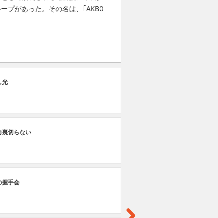
プがあった。その名は、｢AKB0
St
し光
笑
力裏切らない
の握手会