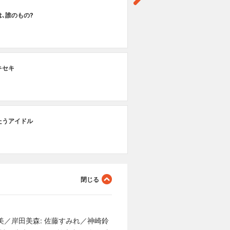
､誰のもの?
キセキ
たうアイドル
久美／岸田美森: 佐藤すみれ／神崎鈴