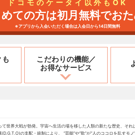
ドコモのケータイ以外もOK
じめての方は初月無料でおた
※アプリから入会いただく場合は入会日から14日間無料
クも
こだわりの機能／
お得なサービス
って世界大戦が勃発。宇宙へ生活の場を移した人類の新たな歴史、それは
.G.T.O)の支配・統制により、 “芸能”や“歌”が“人のココロを乱すモ