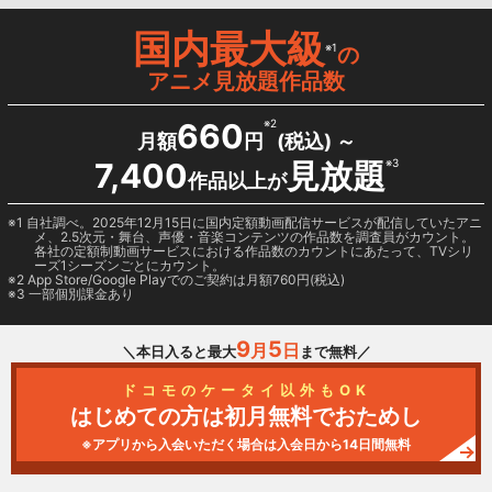
国内最大級
※1
の
アニメ見放題作品数
660
※2
月額
円
(税込) ～
7,400
見放題
※3
作品以上が
1 自社調べ。2025年12月15日に国内定額動画配信サービスが配信していたアニ
メ、2.5次元・舞台、声優・音楽コンテンツの作品数を調査員がカウント。
各社の定額制動画サービスにおける作品数のカウントにあたって、TVシリ
ーズ1シーズンごとにカウント。
2
App Store/Google Play
でのご契約は月額760円(税込)
3 一部個別課金あり
9
5
月
日
＼本日入ると最大
まで無料／
ドコモのケータイ以外もOK
はじめての方は初月無料でおためし
※アプリから入会いただく場合は入会日から14日間無料