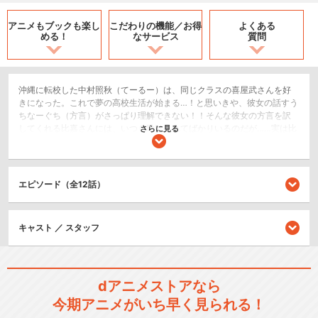
アニメもブックも
楽し
こだわりの機能／
お得
よくある
める！
なサービス
質問
沖縄に転校した中村照秋（てーるー）は、同じクラスの喜屋武さんを好
きになった。これで夢の高校生活が始まる…！と思いきや、彼女の話すう
ちなーぐち（方言）がさっぱり理解できない！！そんな彼女の方言を訳
してくれる比嘉さんには、いつも助けられてばかりいるのだが……実は比
さらに見る
嘉さんは、てーるーに片想い中!? 東京とはまったく違う南の島で、ちょ
っぴり変わった異文化恋愛スタート!!
恋愛/ラブコメ
エピソード（全12話）
閉じる
キャスト ／ スタッフ
dアニメストアなら
今期アニメがいち早く見られる！