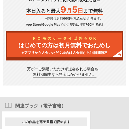
9
5
月
日
本日入ると最大
まで無料
※以降は月額660円(税込)がかかります。
App Store/Google Play
でのご契約は月額760円(税込)
ドコモのケータイ以外もOK
はじめての方は初月無料でおためし
※アプリから入会いただく場合は入会日から14日間無料
万が一ご満足いただけず
退会される場合も、
無料期間中なら料金はかかりません。
関連ブック（電子書籍）
この作品を電子書籍で読めます