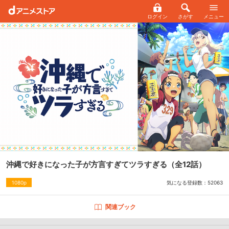
ログイン
さがす
メニュー
沖縄で好きになった子が方言すぎてツラすぎる
（全12話）
気になる登録数：
52063
1080p
関連ブック