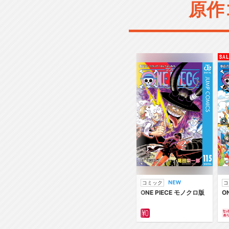
原作
コミック
コ
ONE PIECE モノクロ版
O