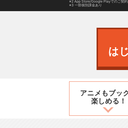
2
App Store/Google Play
でのご契約は
3 一部個別課金あり
は
アニメもブッ
楽しめる！