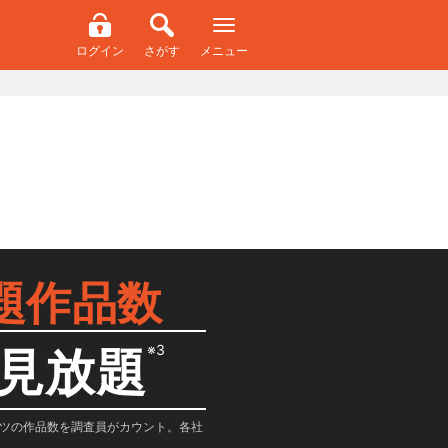
ログイン
さがす
メニュー
題作品数
※3
見放題
テンツの作品数を調査員がカウント。各社