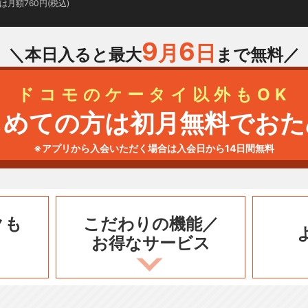
月額760円(税込)
9
6
月
日
＼本日入ると最大
まで無料／
ドコモのケータイ以外もOK
じめての方は初月無料でおた
※アプリから入会いただく場合は入会日から14日間無料
クも
こだわりの機能／
お得なサービス