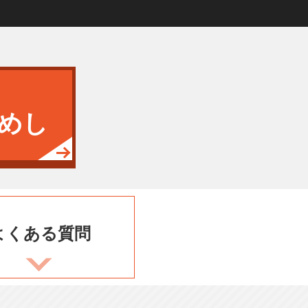
めし
よくある
質問