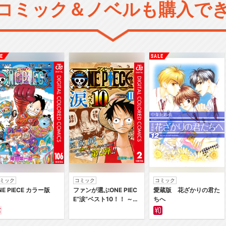
コミック＆ノベルも購入で
ミック
コミック
コミック
NE PIECE カラー版
ファンが選ぶONE PIEC
愛蔵版 花ざかりの君た
E“涙”ベスト10！！ ～サ
ちへ
バイバルの海 超新星編
～ カラー版