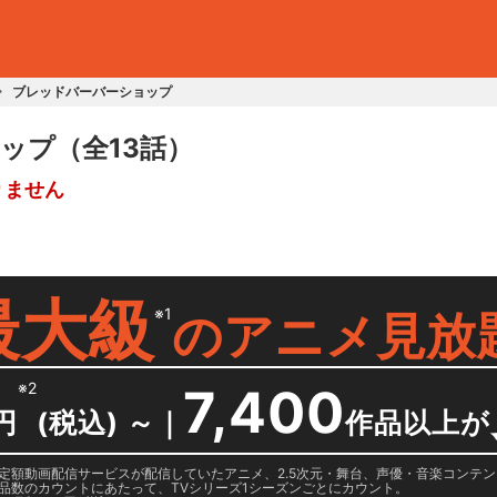
ブレッドバーバーショップ
ョップ
（全13話）
りません
最大級
※1
の
アニメ見放
※2
7,400
円
(税込) ～
｜
作品以上が
日に国内定額動画配信サービスが配信していたアニメ、2.5次元・舞台、声優・音楽コン
品数のカウントにあたって、TVシリーズ1シーズンごとにカウント。