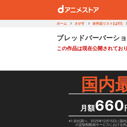
ホーム
さがす
全作品リスト[は行]
ブレッドバーバーシ
この作品は現在公開されてお
国内
660
月額
1 自社調べ。2025年12月15
の定額制動画サービスにおける作