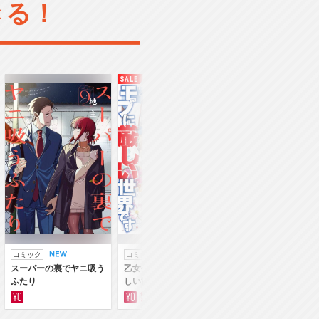
きる！
コミック
コミック
ラノベ
スーパーの裏でヤニ吸う
乙女ゲー世界はモブに厳
乙女ゲー世界はモブ
ふたり
しい世界です
しい世界です