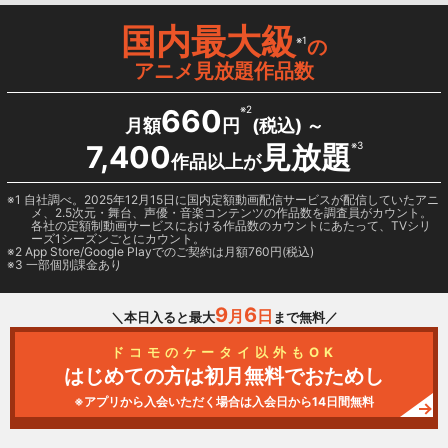
国内最大級
※1
の
アニメ見放題作品数
660
※2
月額
円
(税込) ～
7,400
見放題
※3
作品以上が
1 自社調べ。2025年12月15日に国内定額動画配信サービスが配信していたアニ
メ、2.5次元・舞台、声優・音楽コンテンツの作品数を調査員がカウント。
各社の定額制動画サービスにおける作品数のカウントにあたって、TVシリ
ーズ1シーズンごとにカウント。
2
App Store/Google Play
でのご契約は月額760円(税込)
3 一部個別課金あり
9
6
月
日
＼本日入ると最大
まで無料／
ドコモのケータイ以外もOK
はじめての方は初月無料でおためし
※アプリから入会いただく場合は入会日から14日間無料