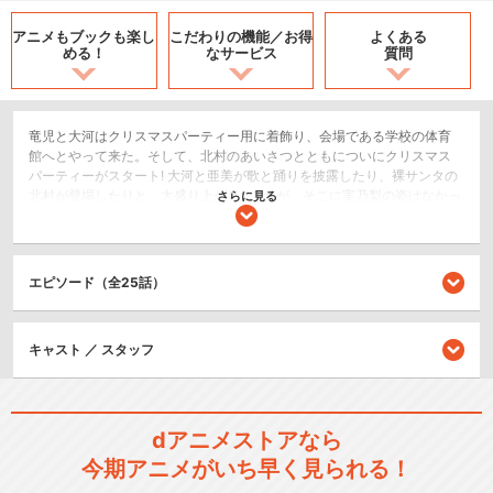
アニメもブックも
楽し
こだわりの機能／
お得
よくある
める！
なサービス
質問
竜児と大河はクリスマスパーティー用に着飾り、会場である学校の体育
館へとやって来た。そして、北村のあいさつとともについにクリスマス
パーティーがスタート! 大河と亜美が歌と踊りを披露したり、裸サンタの
北村が登場したりと、大盛り上がりだ!! だが、そこに実乃梨の姿はなかっ
さらに見る
た……。そんな中、竜児は亜美から、実乃梨を呼びに行った大河がそのま
ま帰宅しようとしていることを聞く。自分がパーティーを楽しむことよ
りも、みんなのためにパーティーを盛り上げ、さらに竜児のために実乃
梨を呼びに行った大河。そんな彼女が家にひとりぼっちじゃ笑顔になれ
エピソード（全25話）
る訳がない! そう思った竜児は会場を飛び出し、彼女のもとに急行する!!
恋愛/ラブコメ
キャスト ／ スタッフ
ドラマ/青春
閉じる
dアニメストアなら
今期アニメがいち早く見られる！