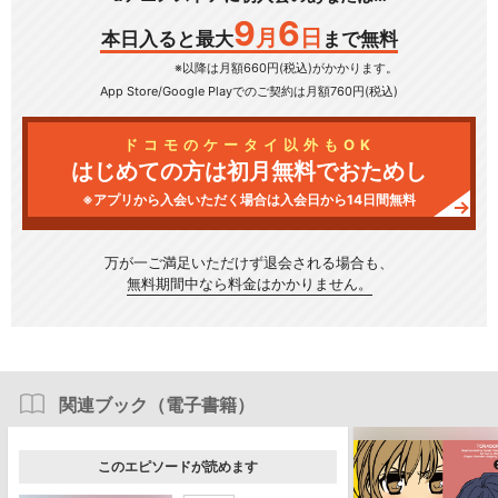
9
6
月
日
本日入ると最大
まで無料
※以降は月額660円(税込)がかかります。
App Store/Google Play
でのご契約は月額760円(税込)
ドコモのケータイ以外もOK
はじめての方は初月無料でおためし
※アプリから入会いただく場合は入会日から14日間無料
万が一ご満足いただけず
退会される場合も、
無料期間中なら料金はかかりません。
関連ブック（電子書籍）
このエピソードが読めます