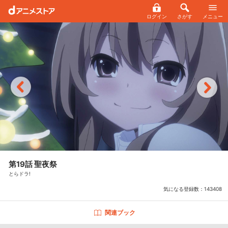
ログイン
さがす
メニュー
第19話 聖夜祭
とらドラ!
気になる登録数：
143408
関連ブック