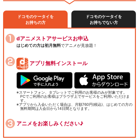
ドコモのケータイを
ドコモのケータイを
お持ちの方
お持ちでない方
dアニメストアサービスお申込
はじめての方は初月無料
でアニメが見放題！
アプリ無料インストール
スマートフォン、タブレットでご利用のお客様のみが対象です。
PCでご利用のお客様はブラウザ上でサービスをご利用いただけま
す。
アプリから入会いただく場合は、月額760円(税込)、はじめての方の
無料期間は入会日から14日間となります。
アニメをお楽しみください♪